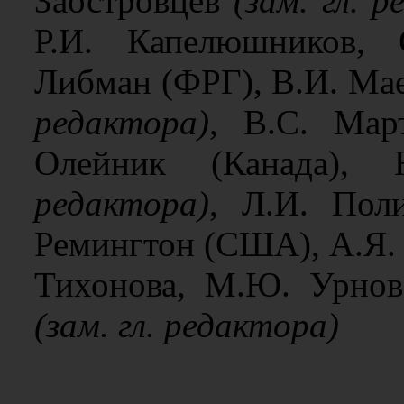
Заостровцев
(зам. гл. 
Р.И. Капелюшников, 
Либман (ФРГ), В.И. Ма
редактора)
, В.С. Мар
Олейник (Канада),
редактора)
, Л.И. Пол
Ремингтон (США), А.Я.
Тихонова, М.Ю. Урнов,
(зам. гл. редактора)