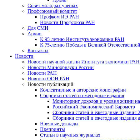
Совет молодых ученых
Профсоюзный комитет
Профком ИЭ РАН
Новости Профсоюза РАН
Для СМИ
Архив
К 95-летию Института экономики РАН
К 75-летию Победы в Великой Отечественной
Контакты
Новости
Новости научной жизни Института экономики РАН
Новости Минобрнауки России
Новости РАН
Новости ООН РАН
Новости публикаций
Коллективные и авторские монографии
Сборники статей и ежегодные издания
Мониторинг доходов и уровня жизни на
Российский Экономический Барометр
Сборники статей и ежегодные издания 2
Сборники статей и ежегодные издания до
Научные доклады
Препринты
Статьи в научных журналах