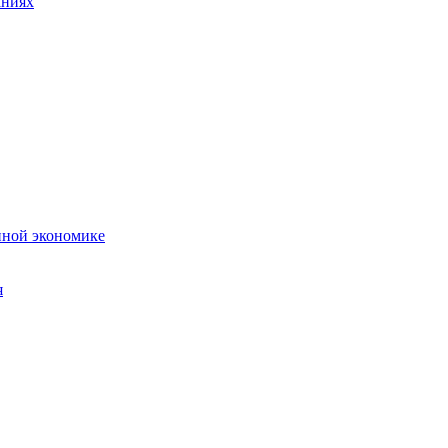
аниях
нной экономике
я