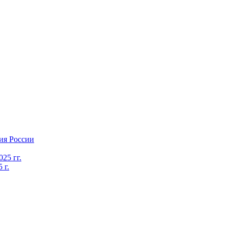
ия России
25 гг.
 г.