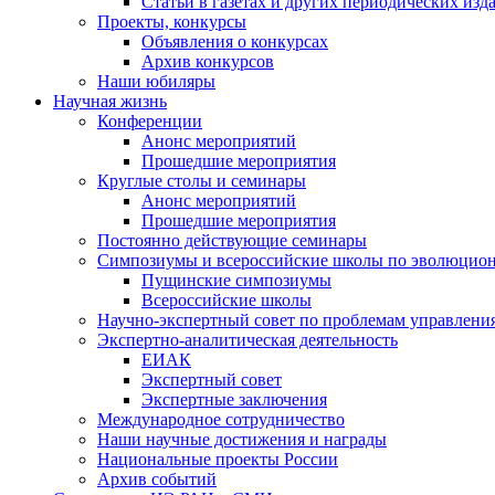
Статьи в газетах и других периодических изд
Проекты, конкурсы
Объявления о конкурсах
Архив конкурсов
Наши юбиляры
Научная жизнь
Конференции
Анонс мероприятий
Прошедшие мероприятия
Круглые столы и семинары
Анонс мероприятий
Прошедшие мероприятия
Постоянно действующие семинары
Симпозиумы и всероссийские школы по эволюцио
Пущинские симпозиумы
Всероссийские школы
Научно-экспертный совет по проблемам управлени
Экспертно-аналитическая деятельность
ЕИАК
Экспертный совет
Экспертные заключения
Международное сотрудничество
Наши научные достижения и награды
Национальные проекты России
Архив событий