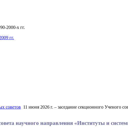
0-2000-х гг.
009 гг.
ых советов
11 июня 2026 г. – заседание секционного Ученого с
о совета научного направления «Институты и сист