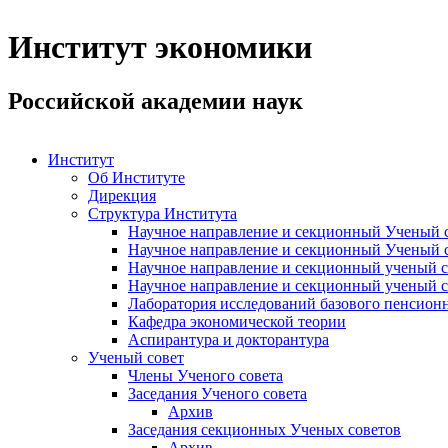
Институт экономики
Российской академии наук
Институт
Об Институте
Дирекция
Структура Института
Научное направление и секционный Ученый с
Научное направление и секционный Ученый с
Научное направление и секционный ученый с
Научное направление и секционный ученый с
Лаборатория исследований базового пенсионн
Кафедра экономической теории
Аспирантура и докторантура
Ученый совет
Члены Ученого совета
Заседания Ученого совета
Архив
Заседания секционных Ученых советов
Архив