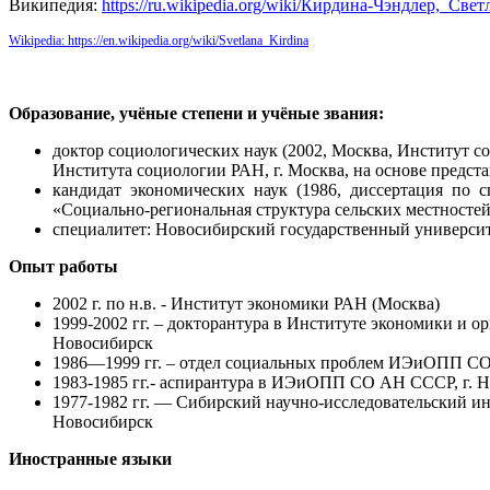
Википедия:
https://ru.wikipedia.org/wiki/Кирдина-Чэндлер,_Све
Wikipedia:
https://en.wikipedia.org/wiki/Svetlana_Kirdina
Образование, учёные степени и учёные звания:
доктор социологических наук (2002, Москва, Институт с
Института социологии РАН, г. Москва, на основе предст
кандидат экономических наук (1986, диссертация по
«Социально-региональная структура сельских местносте
специалитет: Новосибирский государственный университ
Опыт работы
2002 г. по н.в. - Институт экономики РАН (Москва)
1999-2002 гг. – докторантура в Институте экономики 
Новосибирск
1986—1999 гг. – отдел социальных проблем ИЭиОПП СО
1983-1985 гг.- аспирантура в ИЭиОПП СО АН СССР, г. 
1977-1982 гг. — Сибирский научно-исследовательский ин
Новосибирск
Иностранные языки