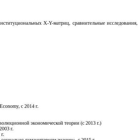
институциональных Х-Y-матриц, сравнительные исследования,
Economy, с 2014 г.
олюционной экономической теории (с 2013 г.)
003 г.
г.
оциально-гуманитарном знании», с 2015 г.