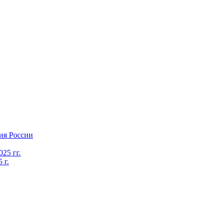
ия России
25 гг.
 г.