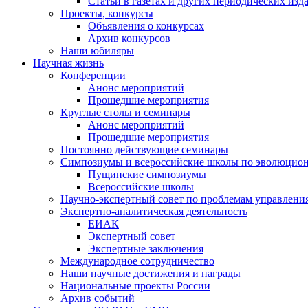
Статьи в газетах и других периодических изд
Проекты, конкурсы
Объявления о конкурсах
Архив конкурсов
Наши юбиляры
Научная жизнь
Конференции
Анонс мероприятий
Прошедшие мероприятия
Круглые столы и семинары
Анонс мероприятий
Прошедшие мероприятия
Постоянно действующие семинары
Симпозиумы и всероссийские школы по эволюцио
Пущинские симпозиумы
Всероссийские школы
Научно-экспертный совет по проблемам управлени
Экспертно-аналитическая деятельность
ЕИАК
Экспертный совет
Экспертные заключения
Международное сотрудничество
Наши научные достижения и награды
Национальные проекты России
Архив событий