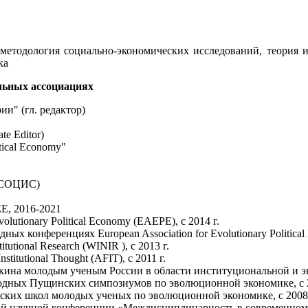
методология социально-экономических исследований, теория 
ка
льных ассоциациях
ии" (гл. редактор)
te Editor)
tical Economy"
 (СОЦИС)
EE, 2016-2021
olutionary Political Economy (EAEPE), c 2014 г.
 конференциях European Association for Evolutionary Political 
itutional Research (WINIR ), с 2013 г.
itutional Thought (AFIT), c 2011 г.
ина молодым ученым России в области институциональной и эв
дных Пущинских симпозиумов по эволюционной экономике, с 2
ких школ молодых ученых по эволюционной экономике, с 2008 
 научной конференции «Междисциплинарность в современном с