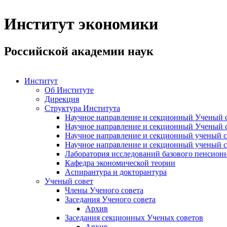
Институт экономики
Российской академии наук
Институт
Об Институте
Дирекция
Структура Института
Научное направление и секционный Ученый с
Научное направление и секционный Ученый с
Научное направление и секционный ученый с
Научное направление и секционный ученый с
Лаборатория исследований базового пенсионн
Кафедра экономической теории
Аспирантура и докторантура
Ученый совет
Члены Ученого совета
Заседания Ученого совета
Архив
Заседания секционных Ученых советов
Архив