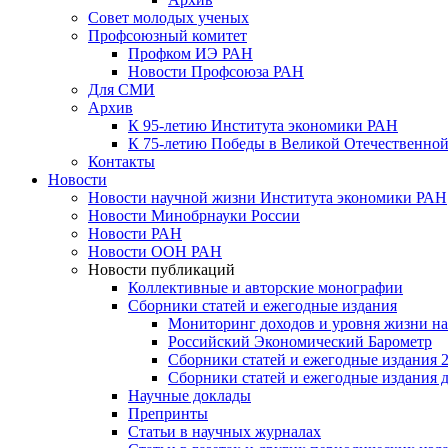
Совет молодых ученых
Профсоюзный комитет
Профком ИЭ РАН
Новости Профсоюза РАН
Для СМИ
Архив
К 95-летию Института экономики РАН
К 75-летию Победы в Великой Отечественной
Контакты
Новости
Новости научной жизни Института экономики РАН
Новости Минобрнауки России
Новости РАН
Новости ООН РАН
Новости публикаций
Коллективные и авторские монографии
Сборники статей и ежегодные издания
Мониторинг доходов и уровня жизни на
Российский Экономический Барометр
Сборники статей и ежегодные издания 2
Сборники статей и ежегодные издания до
Научные доклады
Препринты
Статьи в научных журналах