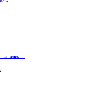
аниях
нной экономике
я