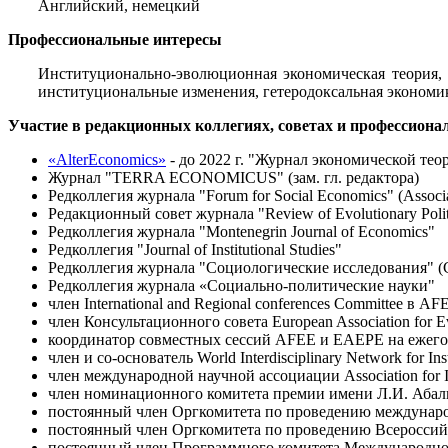
Английский, немецкий
Профессиональные интересы
Институционально-эволюционная экономическая теория, 
институциональные изменения, гетеродоксальная экономи
Участие в редакционных коллегиях, советах и профессиона
«AlterEconomics»
- до 2022 г. "Журнал экономической теор
Журнал "TERRA ECONOMICUS" (зам. гл. редактора)
Редколлегия журнала "Forum for Social Economics" (Associa
Редакционный совет журнала "Review of Evolutionary Poli
Редколлегия журнала "Montenegrin Journal of Economics"
Редколлегия "Journal of Institutional Studies"
Редколлегия журнала "Социологические исследования"
Редколлегия журнала «Социально-политические науки"
член International and Regional conferences Committee в AF
член Консультационного совета European Association for Ev
координатор совместных сессий AFEE и EAEPE на ежегодных
член и со-основатель World Interdisciplinary Network for Inst
член международной научной ассоциации Association for Inst
член номинационного комитета премии имени Л.И. Абалк
постоянный член Оргкомитета по проведению междунаро
постоянный член Оргкомитета по проведению Всероссийс
постоянный член Программного комитета Международной