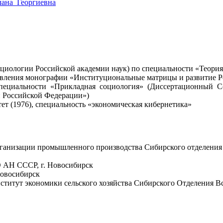
тлана_Георгиевна
оциологии Российской академии наук) по специальности «Теори
авления монографии «Институциональные матрицы и развитие Ро
 специальности «Прикладная социология» (Диссертационный
й Российской Федерации»)
ет (1976), специальность «экономическая кибернетика»
и организации промышленного производства Сибирского отделе
 АН СССР, г. Новосибирск
Новосибирск
ститут экономики сельского хозяйства Сибирского Отделения Вс