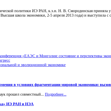
омической политики ИЭ РАН, к.э.н. Н. В. Смородинская приняла
 Высшая школа экономики, 2-5 апреля 2013 года) и выступила
я конференция «ЕАЭС и Монголия: состояние и перспективы эко
нгресс
циональной и эволюционной экономике
Армения в условиях фрагментации мировой экономики: вызов
наук прошел совместный...
Подробнее...
ика» ИЭ РАН и НЭА