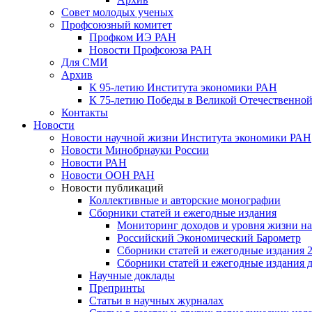
Совет молодых ученых
Профсоюзный комитет
Профком ИЭ РАН
Новости Профсоюза РАН
Для СМИ
Архив
К 95-летию Института экономики РАН
К 75-летию Победы в Великой Отечественной
Контакты
Новости
Новости научной жизни Института экономики РАН
Новости Минобрнауки России
Новости РАН
Новости ООН РАН
Новости публикаций
Коллективные и авторские монографии
Сборники статей и ежегодные издания
Мониторинг доходов и уровня жизни на
Российский Экономический Барометр
Сборники статей и ежегодные издания 2
Сборники статей и ежегодные издания до
Научные доклады
Препринты
Статьи в научных журналах