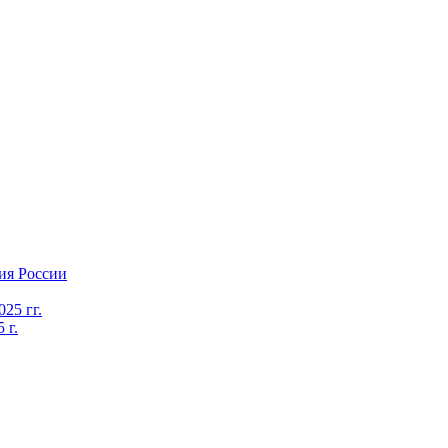
ия России
25 гг.
 г.