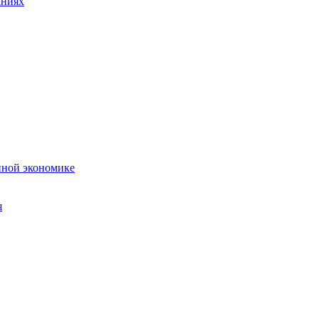
аниях
нной экономике
я