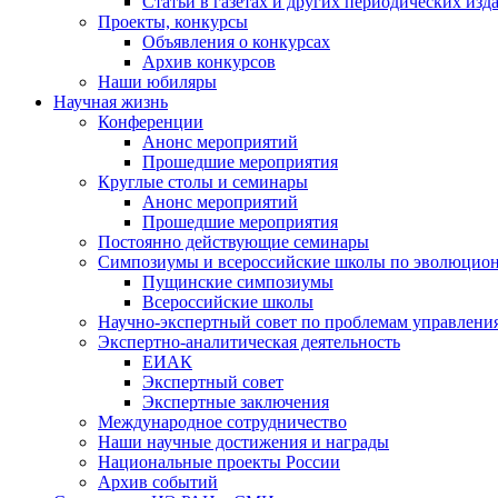
Статьи в газетах и других периодических изд
Проекты, конкурсы
Объявления о конкурсах
Архив конкурсов
Наши юбиляры
Научная жизнь
Конференции
Анонс мероприятий
Прошедшие мероприятия
Круглые столы и семинары
Анонс мероприятий
Прошедшие мероприятия
Постоянно действующие семинары
Симпозиумы и всероссийские школы по эволюцио
Пущинские симпозиумы
Всероссийские школы
Научно-экспертный совет по проблемам управлени
Экспертно-аналитическая деятельность
ЕИАК
Экспертный совет
Экспертные заключения
Международное сотрудничество
Наши научные достижения и награды
Национальные проекты России
Архив событий