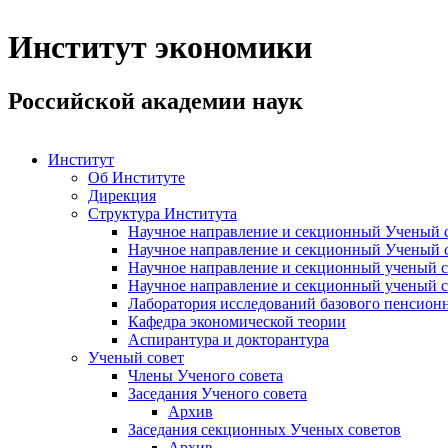
Институт экономики
Российской академии наук
Институт
Об Институте
Дирекция
Структура Института
Научное направление и секционный Ученый с
Научное направление и секционный Ученый с
Научное направление и секционный ученый с
Научное направление и секционный ученый с
Лаборатория исследований базового пенсионн
Кафедра экономической теории
Аспирантура и докторантура
Ученый совет
Члены Ученого совета
Заседания Ученого совета
Архив
Заседания секционных Ученых советов
Архив