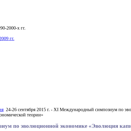
0-2000-х гг.
009 гг.
ия
24-26 сентября 2015 г. - XI Международный симпозиум по э
кономической теории»
позиум по эволюционной экономике «Эволюция кап