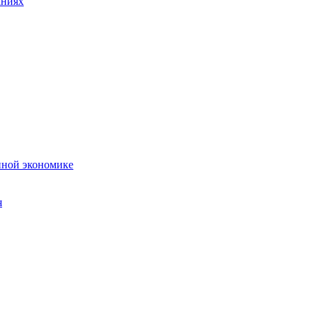
аниях
нной экономике
я