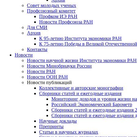
Совет молодых ученых
Профсоюзный комитет
Профком ИЭ РАН
Новости Профсоюза РАН
Для СМИ
Архив
К 95-летию Института экономики РАН
К 75-летию Победы в Великой Отечественной
Контакты
Новости
Новости научной жизни Института экономики РАН
Новости Минобрнауки России
Новости РАН
Новости ООН РАН
Новости публикаций
Коллективные и авторские монографии
Сборники статей и ежегодные издания
Мониторинг доходов и уровня жизни на
Российский Экономический Барометр
Сборники статей и ежегодные издания 2
Сборники статей и ежегодные издания до
Научные доклады
Препринты
Статьи в научных журналах