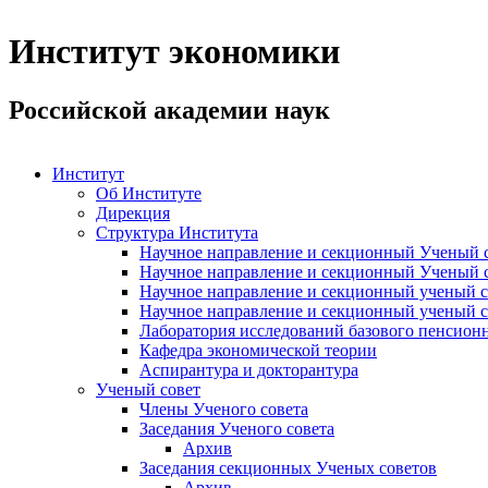
Институт экономики
Российской академии наук
Институт
Об Институте
Дирекция
Структура Института
Научное направление и секционный Ученый с
Научное направление и секционный Ученый с
Научное направление и секционный ученый с
Научное направление и секционный ученый с
Лаборатория исследований базового пенсионн
Кафедра экономической теории
Аспирантура и докторантура
Ученый совет
Члены Ученого совета
Заседания Ученого совета
Архив
Заседания секционных Ученых советов
Архив