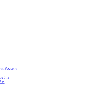
ия России
25 гг.
 г.