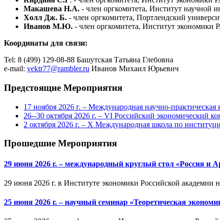
Макашева Н.А.
- член оргкомитета, Институт научной и
Холл Дж. Б.
- член оргкомитета, Портлендский университ
Иванов М.Ю.
- член оргкомитета, Институт экономики 
Координаты для связи:
Tel: 8 (499) 129-08-88 Башутская Татьяна Глебовна
e-mail:
vektr77@rambler.ru
Иванов Михаил Юрьевич
Предстоящие Мероприятия
17 ноября 2026 г. – Международная научно-практическа
26--30 октября 2026 г. – VI Российский экономический ко
2 октября 2026 г. – X Международная школа по институ
Прошедшие Мероприятия
29 июня 2026 г. – международный круглый стол «Россия и 
29 июня 2026 г. в Институте экономики Российской академии 
25 июня 2026 г. – научный семинар «Теоретическая эконом