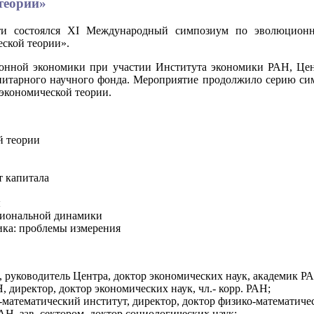
теории»
сти состоялся XI Международный симпозиум по эволюционн
ской теории».
нной экономики при участии Института экономики РАН, Цент
нитарного научного фонда. Мероприятие продолжило серию сим
экономической теории.
й теории
 капитала
ы
циональной динамики
ика: проблемы измерения
 руководитель Центра, доктор экономических наук, академик Р
 директор, доктор экономических наук, чл.- корр. РАН;
о-математический институт, директор, доктор физико-математиче
АН, зав. сектором, доктор социологических наук;