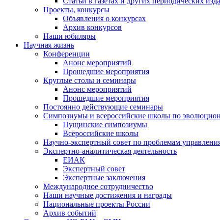
Статьи в газетах и других периодических изд
Проекты, конкурсы
Объявления о конкурсах
Архив конкурсов
Наши юбиляры
Научная жизнь
Конференции
Анонс мероприятий
Прошедшие мероприятия
Круглые столы и семинары
Анонс мероприятий
Прошедшие мероприятия
Постоянно действующие семинары
Симпозиумы и всероссийские школы по эволюцио
Пущинские симпозиумы
Всероссийские школы
Научно-экспертный совет по проблемам управлени
Экспертно-аналитическая деятельность
ЕИАК
Экспертный совет
Экспертные заключения
Международное сотрудничество
Наши научные достижения и награды
Национальные проекты России
Архив событий