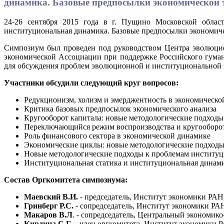
динамика. Базовые предпосылки экономической 
24-26 сентября 2015 года в г. Пущино Московской обла
институциональная динамика. Базовые предпосылки экономиче
Симпозиум был проведен под руководством Центра эволюцио
экономической Ассоциации при поддержке Российского гума
для обсуждения проблем эволюционной и институциональной 
Участники обсудили следующий круг вопросов:
Редукционизм, холизм и эмерджентность в экономическо
Критика базовых предпосылок экономического анализа
Кругооборот капитала: новые методологические подходы
Переключающийся режим воспроизводства и кругооборот
Роль финансового сектора в экономической динамике
Экономические циклы: новые методологические подход
Новые методологические подходы к проблемам институ
Институциональная статика и институциональная динам
Состав Оргкомитета симпозиума:
Маевский В.И.
- председатель, Институт экономики РАН,
Гринберг Р.С.
- сопредседатель, Институт экономики РАН,
Макаров В.Л
. - сопредседатель, Центральный экономик
Кирдина С.Г
. - член оргкомитета, Институт экономики Р