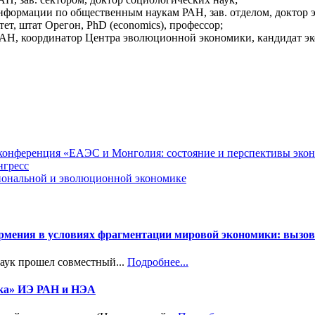
нформации по общественным наукам РАН, зав. отделом, доктор 
ет, штат Орегон, PhD (economics), профессор;
РАН, координатор Центра эволюционной экономики, кандидат эк
я конференция «ЕАЭС и Монголия: состояние и перспективы эко
нгресс
циональной и эволюционной экономике
Армения в условиях фрагментации мировой экономики: вызов
наук прошел совместный...
Подробнее...
ика» ИЭ РАН и НЭА