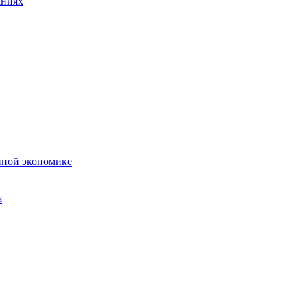
аниях
нной экономике
я