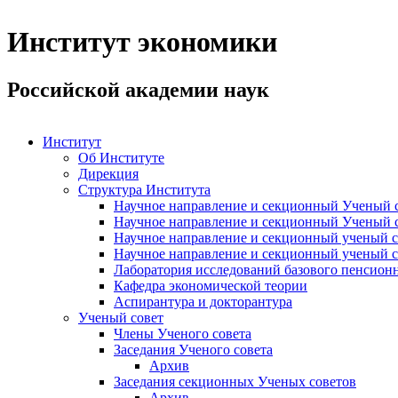
Институт экономики
Российской академии наук
Институт
Об Институте
Дирекция
Структура Института
Научное направление и секционный Ученый с
Научное направление и секционный Ученый с
Научное направление и секционный ученый с
Научное направление и секционный ученый с
Лаборатория исследований базового пенсионн
Кафедра экономической теории
Аспирантура и докторантура
Ученый совет
Члены Ученого совета
Заседания Ученого совета
Архив
Заседания секционных Ученых советов
Архив