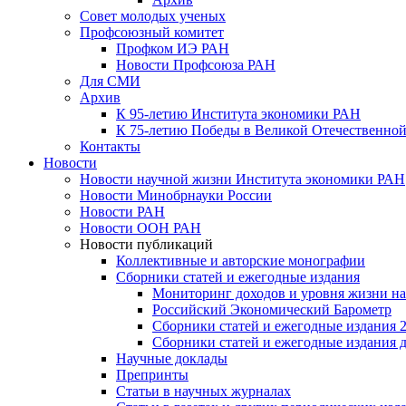
Совет молодых ученых
Профсоюзный комитет
Профком ИЭ РАН
Новости Профсоюза РАН
Для СМИ
Архив
К 95-летию Института экономики РАН
К 75-летию Победы в Великой Отечественной
Контакты
Новости
Новости научной жизни Института экономики РАН
Новости Минобрнауки России
Новости РАН
Новости ООН РАН
Новости публикаций
Коллективные и авторские монографии
Сборники статей и ежегодные издания
Мониторинг доходов и уровня жизни на
Российский Экономический Барометр
Сборники статей и ежегодные издания 2
Сборники статей и ежегодные издания до
Научные доклады
Препринты
Статьи в научных журналах