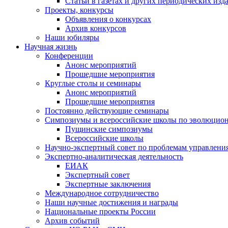
Статьи в газетах и других периодических изд
Проекты, конкурсы
Объявления о конкурсах
Архив конкурсов
Наши юбиляры
Научная жизнь
Конференции
Анонс мероприятий
Прошедшие мероприятия
Круглые столы и семинары
Анонс мероприятий
Прошедшие мероприятия
Постоянно действующие семинары
Симпозиумы и всероссийские школы по эволюцио
Пущинские симпозиумы
Всероссийские школы
Научно-экспертный совет по проблемам управлени
Экспертно-аналитическая деятельность
ЕИАК
Экспертный совет
Экспертные заключения
Международное сотрудничество
Наши научные достижения и награды
Национальные проекты России
Архив событий