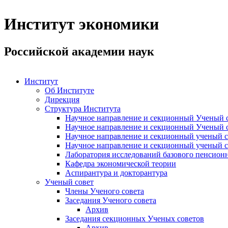
Институт экономики
Российской академии наук
Институт
Об Институте
Дирекция
Структура Института
Научное направление и секционный Ученый с
Научное направление и секционный Ученый с
Научное направление и секционный ученый с
Научное направление и секционный ученый с
Лаборатория исследований базового пенсионн
Кафедра экономической теории
Аспирантура и докторантура
Ученый совет
Члены Ученого совета
Заседания Ученого совета
Архив
Заседания секционных Ученых советов
Архив