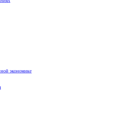
аниях
нной экономике
я