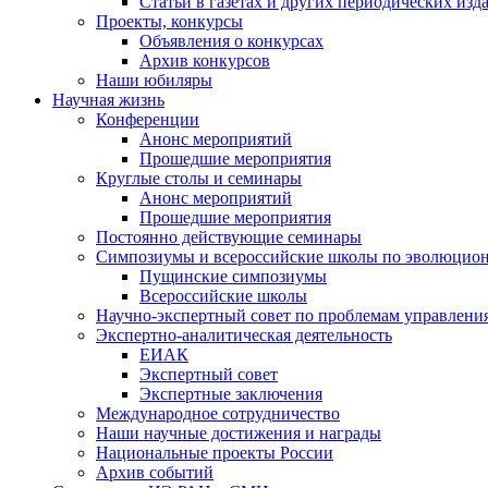
Статьи в газетах и других периодических изд
Проекты, конкурсы
Объявления о конкурсах
Архив конкурсов
Наши юбиляры
Научная жизнь
Конференции
Анонс мероприятий
Прошедшие мероприятия
Круглые столы и семинары
Анонс мероприятий
Прошедшие мероприятия
Постоянно действующие семинары
Симпозиумы и всероссийские школы по эволюцио
Пущинские симпозиумы
Всероссийские школы
Научно-экспертный совет по проблемам управлени
Экспертно-аналитическая деятельность
ЕИАК
Экспертный совет
Экспертные заключения
Международное сотрудничество
Наши научные достижения и награды
Национальные проекты России
Архив событий