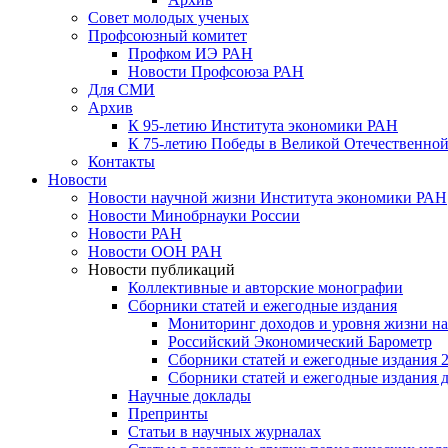
Совет молодых ученых
Профсоюзный комитет
Профком ИЭ РАН
Новости Профсоюза РАН
Для СМИ
Архив
К 95-летию Института экономики РАН
К 75-летию Победы в Великой Отечественной
Контакты
Новости
Новости научной жизни Института экономики РАН
Новости Минобрнауки России
Новости РАН
Новости ООН РАН
Новости публикаций
Коллективные и авторские монографии
Сборники статей и ежегодные издания
Мониторинг доходов и уровня жизни на
Российский Экономический Барометр
Сборники статей и ежегодные издания 2
Сборники статей и ежегодные издания до
Научные доклады
Препринты
Статьи в научных журналах