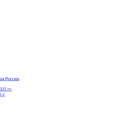
ия России
25 гг.
 г.