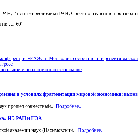
 РАН, Институт экономики РАН, Совет по изучению производит
р., д. 60).
я конференция «ЕАЭС и Монголия: состояние и перспективы эко
нгресс
циональной и эволюционной экономике
Армения в условиях фрагментации мировой экономики: вызов
наук прошел совместный...
Подробнее...
ика» ИЭ РАН и НЭА
ской академии наук (Нахимовский...
Подробнее...