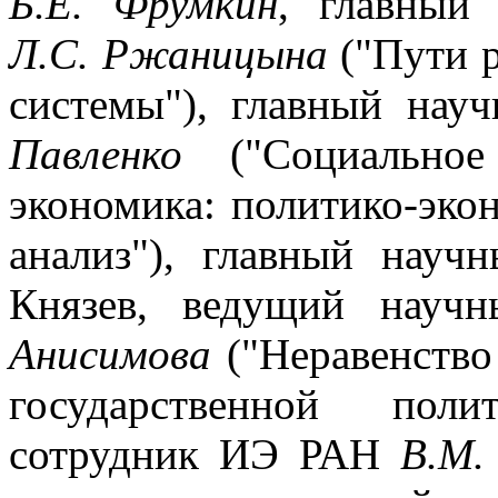
Б.Е. Фрумкин
, главный
Л.С. Ржаницына
("Пути р
системы"), главный на
Павленко
("Социальное 
экономика: политико-эко
анализ"), главный нау
Князев, ведущий нау
Анисимова
("Неравенство
государственной пол
сотрудник ИЭ РАН
В.М.