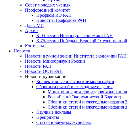
Совет молодых ученых
Профсоюзный комитет
Профком ИЭ РАН
Новости Профсоюза РАН
Для СМИ
Архив
К 95-летию Института экономики РАН
К 75-летию Победы в Великой Отечественной
Контакты
Новости
Новости научной жизни Института экономики РАН
Новости Минобрнауки России
Новости РАН
Новости ООН РАН
Новости публикаций
Коллективные и авторские монографии
Сборники статей и ежегодные издания
Мониторинг доходов и уровня жизни на
Российский Экономический Барометр
Сборники статей и ежегодные издания 2
Сборники статей и ежегодные издания до
Научные доклады
Препринты
Статьи в научных журналах