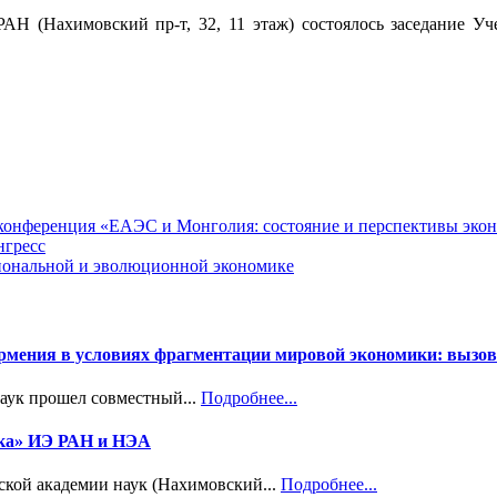
 РАН (Нахимовский пр-т, 32, 11 этаж) состоялось заседание 
я конференция «ЕАЭС и Монголия: состояние и перспективы эко
нгресс
циональной и эволюционной экономике
Армения в условиях фрагментации мировой экономики: вызов
наук прошел совместный...
Подробнее...
ика» ИЭ РАН и НЭА
ской академии наук (Нахимовский...
Подробнее...