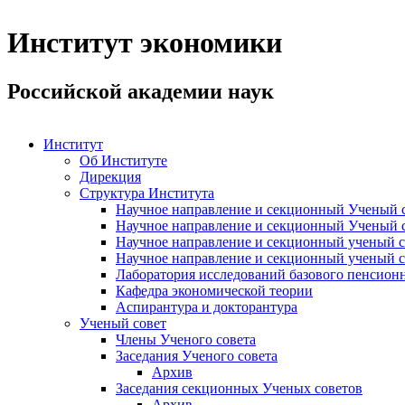
Институт экономики
Российской академии наук
Институт
Об Институте
Дирекция
Структура Института
Научное направление и секционный Ученый с
Научное направление и секционный Ученый с
Научное направление и секционный ученый с
Научное направление и секционный ученый с
Лаборатория исследований базового пенсионн
Кафедра экономической теории
Аспирантура и докторантура
Ученый совет
Члены Ученого совета
Заседания Ученого совета
Архив
Заседания секционных Ученых советов
Архив