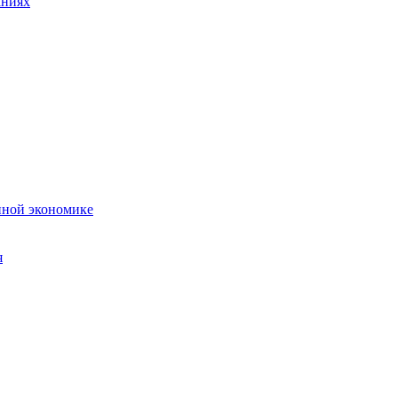
аниях
нной экономике
я