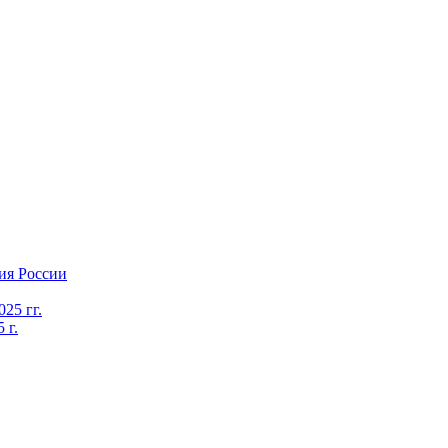
ия России
25 гг.
 г.