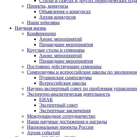
Статьи в газетах и других периодических изд
Проекты, конкурсы
Объявления о конкурсах
Архив конкурсов
Наши юбиляры
Научная жизнь
Конференции
Анонс мероприятий
Прошедшие мероприятия
Круглые столы и семинары
Анонс мероприятий
Прошедшие мероприятия
Постоянно действующие семинары
Симпозиумы и всероссийские школы по эволюцио
Пущинские симпозиумы
Всероссийские школы
Научно-экспертный совет по проблемам управлени
Экспертно-аналитическая деятельность
ЕИАК
Экспертный совет
Экспертные заключения
Международное сотрудничество
Наши научные достижения и награды
Национальные проекты России
Архив событий