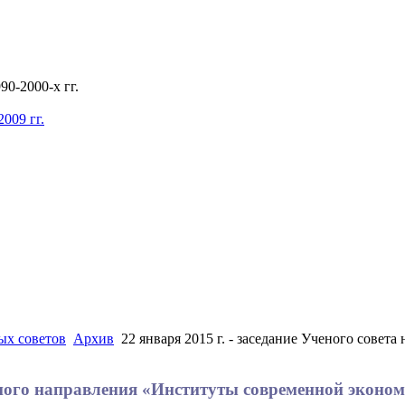
0-2000-х гг.
009 гг.
ых советов
Архив
22 января 2015 г. - заседание Ученого сове
аучного направления «Институты современной экон