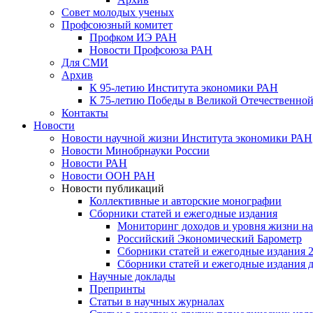
Совет молодых ученых
Профсоюзный комитет
Профком ИЭ РАН
Новости Профсоюза РАН
Для СМИ
Архив
К 95-летию Института экономики РАН
К 75-летию Победы в Великой Отечественной
Контакты
Новости
Новости научной жизни Института экономики РАН
Новости Минобрнауки России
Новости РАН
Новости ООН РАН
Новости публикаций
Коллективные и авторские монографии
Сборники статей и ежегодные издания
Мониторинг доходов и уровня жизни на
Российский Экономический Барометр
Сборники статей и ежегодные издания 2
Сборники статей и ежегодные издания до
Научные доклады
Препринты
Статьи в научных журналах