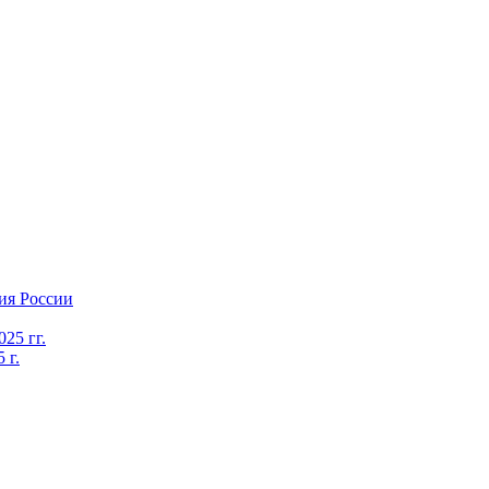
ия России
25 гг.
 г.