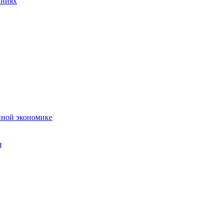
аниях
нной экономике
я