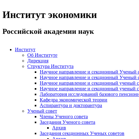
Институт экономики
Российской академии наук
Институт
Об Институте
Дирекция
Структура Института
Научное направление и секционный Ученый с
Научное направление и секционный Ученый с
Научное направление и секционный ученый с
Научное направление и секционный ученый с
Лаборатория исследований базового пенсионн
Кафедра экономической теории
Аспирантура и докторантура
Ученый совет
Члены Ученого совета
Заседания Ученого совета
Архив
Заседания секционных Ученых советов
Архив