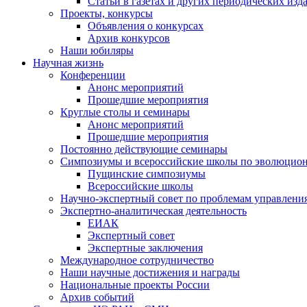
Статьи в газетах и других периодических изд
Проекты, конкурсы
Объявления о конкурсах
Архив конкурсов
Наши юбиляры
Научная жизнь
Конференции
Анонс мероприятий
Прошедшие мероприятия
Круглые столы и семинары
Анонс мероприятий
Прошедшие мероприятия
Постоянно действующие семинары
Симпозиумы и всероссийские школы по эволюцио
Пущинские симпозиумы
Всероссийские школы
Научно-экспертный совет по проблемам управлени
Экспертно-аналитическая деятельность
ЕИАК
Экспертный совет
Экспертные заключения
Международное сотрудничество
Наши научные достижения и награды
Национальные проекты России
Архив событий