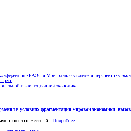
я конференция «ЕАЭС и Монголия: состояние и перспективы эко
нгресс
циональной и эволюционной экономике
Армения в условиях фрагментации мировой экономики: вызов
наук прошел совместный...
Подробнее...