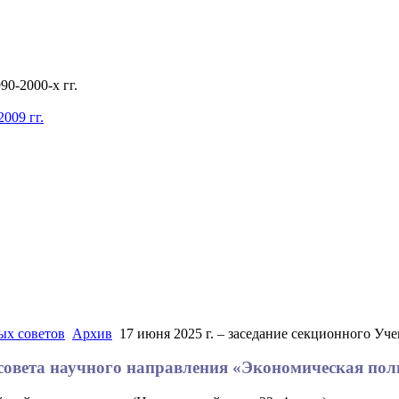
0-2000-х гг.
009 гг.
ых советов
Архив
17 июня 2025 г. – заседание секционного Уч
о совета научного направления «Экономическая по