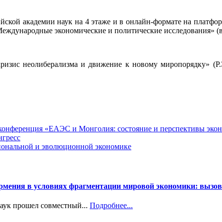
ийской академии наук на 4 этаже и в онлайн-формате на платф
еждународные экономические и политические исследования» (в 
ризис неолиберализма и движение к новому миропорядку» (Р.Э.
я конференция «ЕАЭС и Монголия: состояние и перспективы эко
нгресс
циональной и эволюционной экономике
Армения в условиях фрагментации мировой экономики: вызов
наук прошел совместный...
Подробнее...