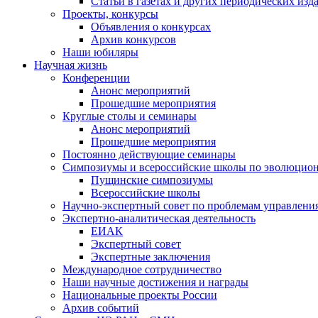
Статьи в газетах и других периодических изд
Проекты, конкурсы
Объявления о конкурсах
Архив конкурсов
Наши юбиляры
Научная жизнь
Конференции
Анонс мероприятий
Прошедшие мероприятия
Круглые столы и семинары
Анонс мероприятий
Прошедшие мероприятия
Постоянно действующие семинары
Симпозиумы и всероссийские школы по эволюцио
Пущинские симпозиумы
Всероссийские школы
Научно-экспертный совет по проблемам управлени
Экспертно-аналитическая деятельность
ЕИАК
Экспертный совет
Экспертные заключения
Международное сотрудничество
Наши научные достижения и награды
Национальные проекты России
Архив событий