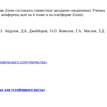
орме Zoom состоялось совместное заседание секционных Ученых
конференц-зале на 4 этаже и на платформе Zoom).
 Абдулов, Д.Б. Джабборов, О.О. Комолов, Г.А. Маслов, Т.Д.
номического сотрудничества»
ы для устойчивого роста»