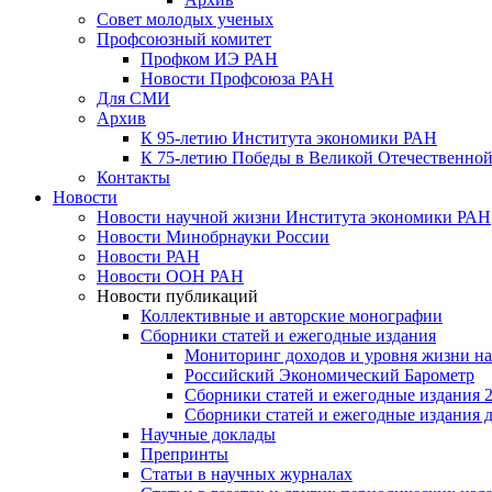
Совет молодых ученых
Профсоюзный комитет
Профком ИЭ РАН
Новости Профсоюза РАН
Для СМИ
Архив
К 95-летию Института экономики РАН
К 75-летию Победы в Великой Отечественной
Контакты
Новости
Новости научной жизни Института экономики РАН
Новости Минобрнауки России
Новости РАН
Новости ООН РАН
Новости публикаций
Коллективные и авторские монографии
Сборники статей и ежегодные издания
Мониторинг доходов и уровня жизни на
Российский Экономический Барометр
Сборники статей и ежегодные издания 2
Сборники статей и ежегодные издания до
Научные доклады
Препринты
Статьи в научных журналах