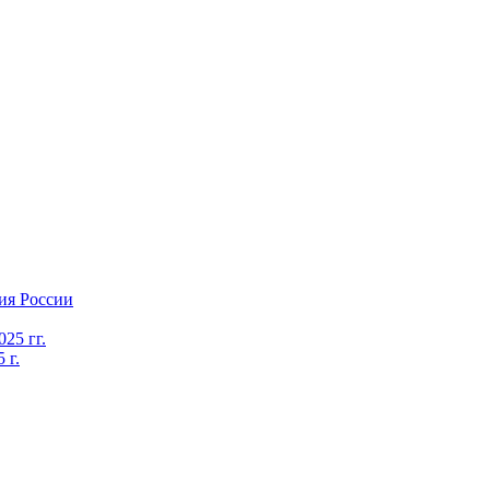
ия России
25 гг.
 г.