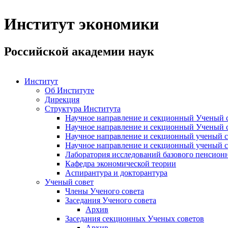
Институт экономики
Российской академии наук
Институт
Об Институте
Дирекция
Структура Института
Научное направление и секционный Ученый с
Научное направление и секционный Ученый с
Научное направление и секционный ученый с
Научное направление и секционный ученый с
Лаборатория исследований базового пенсионн
Кафедра экономической теории
Аспирантура и докторантура
Ученый совет
Члены Ученого совета
Заседания Ученого совета
Архив
Заседания секционных Ученых советов
Архив