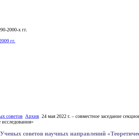
0-2000-х гг.
009 гг.
ых советов
Архив
24 мая 2022 г. – совместное заседание секц
 исследования»
ных Ученых советов научных направлений «Теорети