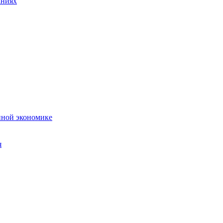
аниях
нной экономике
я