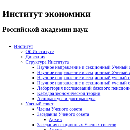
Институт экономики
Российской академии наук
Институт
Об Институте
Дирекция
Структура Института
Научное направление и секционный Ученый с
Научное направление и секционный Ученый с
Научное направление и секционный ученый с
Научное направление и секционный ученый с
Лаборатория исследований базового пенсионн
Кафедра экономической теории
Аспирантура и докторантура
Ученый совет
Члены Ученого совета
Заседания Ученого совета
Архив
Заседания секционных Ученых советов
Архив