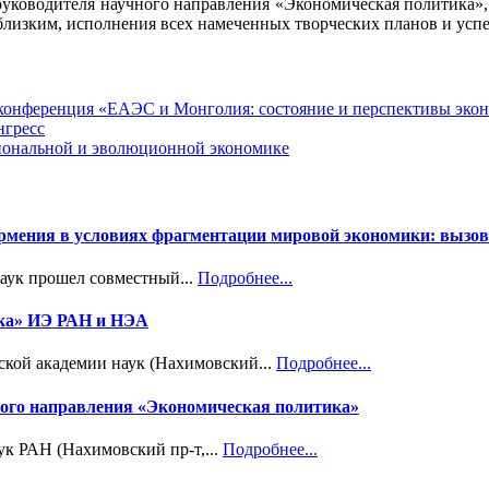
руководителя научного направления «Экономическая политика»
 близким, исполнения всех намеченных творческих планов и усп
я конференция «ЕАЭС и Монголия: состояние и перспективы эко
нгресс
циональной и эволюционной экономике
Армения в условиях фрагментации мировой экономики: вызов
наук прошел совместный...
Подробнее...
ика» ИЭ РАН и НЭА
ской академии наук (Нахимовский...
Подробнее...
учного направления «Экономическая политика»
ук РАН (Нахимовский пр-т,...
Подробнее...