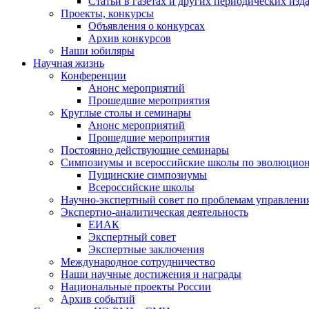
Статьи в газетах и других периодических изд
Проекты, конкурсы
Объявления о конкурсах
Архив конкурсов
Наши юбиляры
Научная жизнь
Конференции
Анонс мероприятий
Прошедшие мероприятия
Круглые столы и семинары
Анонс мероприятий
Прошедшие мероприятия
Постоянно действующие семинары
Симпозиумы и всероссийские школы по эволюцио
Пущинские симпозиумы
Всероссийские школы
Научно-экспертный совет по проблемам управлени
Экспертно-аналитическая деятельность
ЕИАК
Экспертный совет
Экспертные заключения
Международное сотрудничество
Наши научные достижения и награды
Национальные проекты России
Архив событий