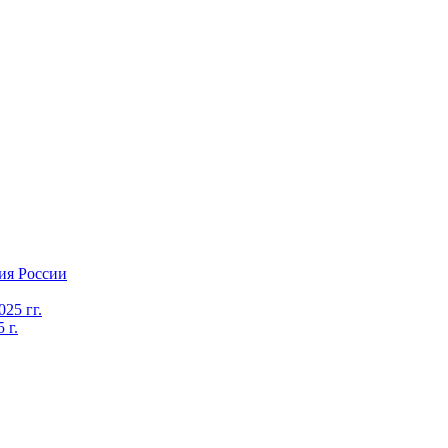
ия России
25 гг.
 г.