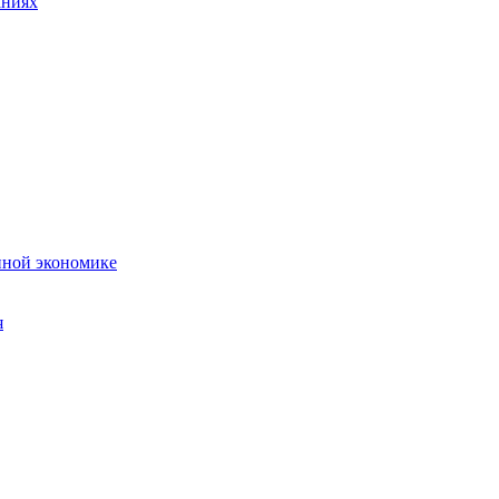
аниях
нной экономике
я