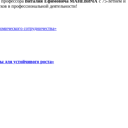
, профессора
Виталия Ефимовича МАНЕВИЧА
с 75-летием и
ехов в профессиональной деятельности!
номического сотрудничества»
ы для устойчивого роста»