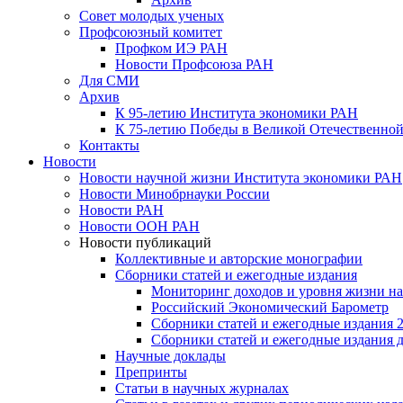
Совет молодых ученых
Профсоюзный комитет
Профком ИЭ РАН
Новости Профсоюза РАН
Для СМИ
Архив
К 95-летию Института экономики РАН
К 75-летию Победы в Великой Отечественной
Контакты
Новости
Новости научной жизни Института экономики РАН
Новости Минобрнауки России
Новости РАН
Новости ООН РАН
Новости публикаций
Коллективные и авторские монографии
Сборники статей и ежегодные издания
Мониторинг доходов и уровня жизни на
Российский Экономический Барометр
Сборники статей и ежегодные издания 2
Сборники статей и ежегодные издания до
Научные доклады
Препринты
Статьи в научных журналах