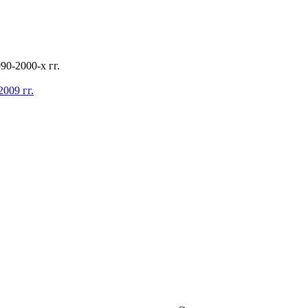
0-2000-х гг.
009 гг.