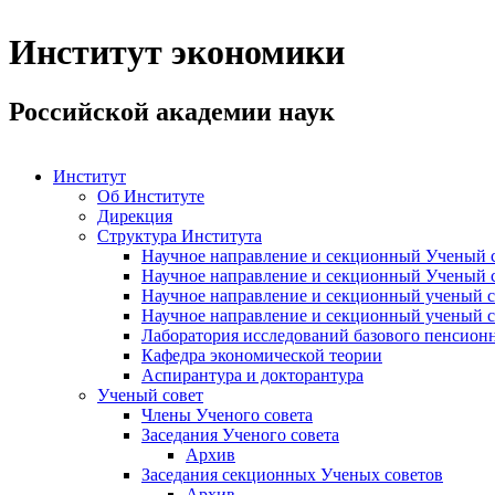
Институт экономики
Российской академии наук
Институт
Об Институте
Дирекция
Структура Института
Научное направление и секционный Ученый с
Научное направление и секционный Ученый с
Научное направление и секционный ученый с
Научное направление и секционный ученый с
Лаборатория исследований базового пенсионн
Кафедра экономической теории
Аспирантура и докторантура
Ученый совет
Члены Ученого совета
Заседания Ученого совета
Архив
Заседания секционных Ученых советов
Архив