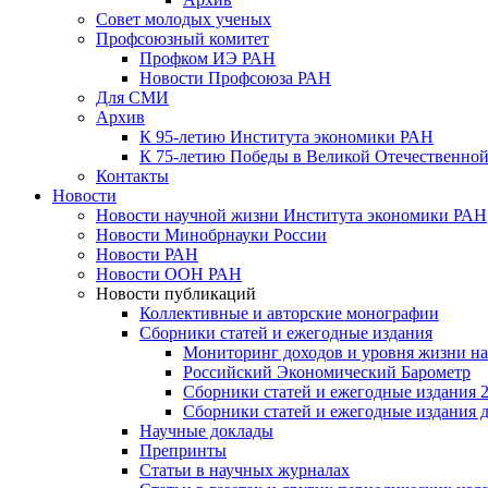
Совет молодых ученых
Профсоюзный комитет
Профком ИЭ РАН
Новости Профсоюза РАН
Для СМИ
Архив
К 95-летию Института экономики РАН
К 75-летию Победы в Великой Отечественной
Контакты
Новости
Новости научной жизни Института экономики РАН
Новости Минобрнауки России
Новости РАН
Новости ООН РАН
Новости публикаций
Коллективные и авторские монографии
Сборники статей и ежегодные издания
Мониторинг доходов и уровня жизни на
Российский Экономический Барометр
Сборники статей и ежегодные издания 2
Сборники статей и ежегодные издания до
Научные доклады
Препринты
Статьи в научных журналах