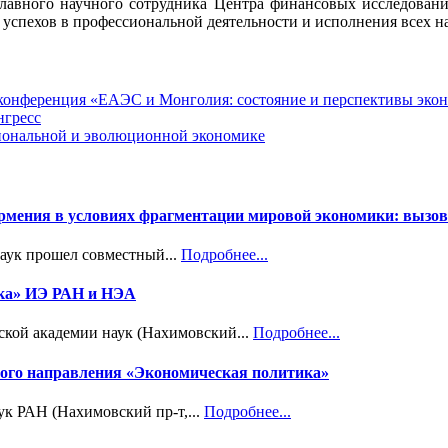
главного научного сотрудника Центра финансовых исследован
, успехов в профессиональной деятельности и исполнения всех 
я конференция «ЕАЭС и Монголия: состояние и перспективы эко
нгресс
циональной и эволюционной экономике
Армения в условиях фрагментации мировой экономики: вызов
наук прошел совместный...
Подробнее...
ика» ИЭ РАН и НЭА
ской академии наук (Нахимовский...
Подробнее...
учного направления «Экономическая политика»
ук РАН (Нахимовский пр-т,...
Подробнее...