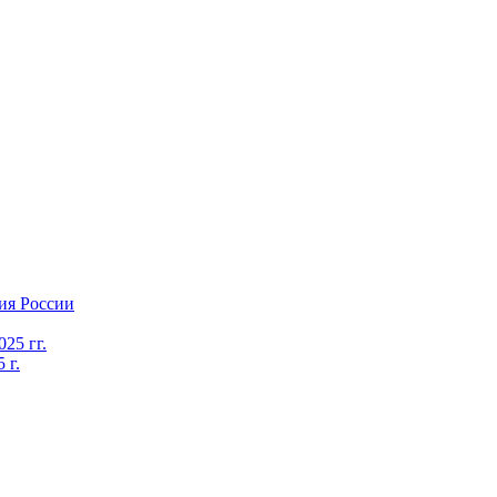
ия России
25 гг.
 г.