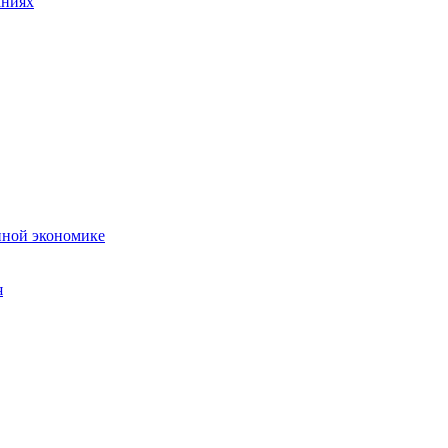
аниях
нной экономике
я