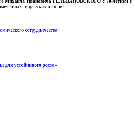
ий
Михаила Ивановича ГЕЛЬВАНОВСКОГО с 70-летием
и
намеченных творческих планов!
номического сотрудничества»
ы для устойчивого роста»