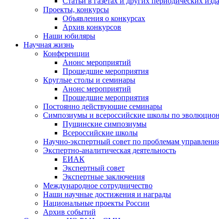
Статьи в газетах и других периодических изд
Проекты, конкурсы
Объявления о конкурсах
Архив конкурсов
Наши юбиляры
Научная жизнь
Конференции
Анонс мероприятий
Прошедшие мероприятия
Круглые столы и семинары
Анонс мероприятий
Прошедшие мероприятия
Постоянно действующие семинары
Симпозиумы и всероссийские школы по эволюцио
Пущинские симпозиумы
Всероссийские школы
Научно-экспертный совет по проблемам управлени
Экспертно-аналитическая деятельность
ЕИАК
Экспертный совет
Экспертные заключения
Международное сотрудничество
Наши научные достижения и награды
Национальные проекты России
Архив событий