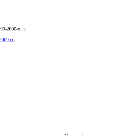
0-2000-х гг.
009 гг.