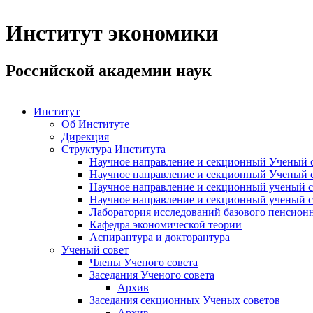
Институт экономики
Российской академии наук
Институт
Об Институте
Дирекция
Структура Института
Научное направление и секционный Ученый с
Научное направление и секционный Ученый с
Научное направление и секционный ученый с
Научное направление и секционный ученый с
Лаборатория исследований базового пенсионн
Кафедра экономической теории
Аспирантура и докторантура
Ученый совет
Члены Ученого совета
Заседания Ученого совета
Архив
Заседания секционных Ученых советов
Архив