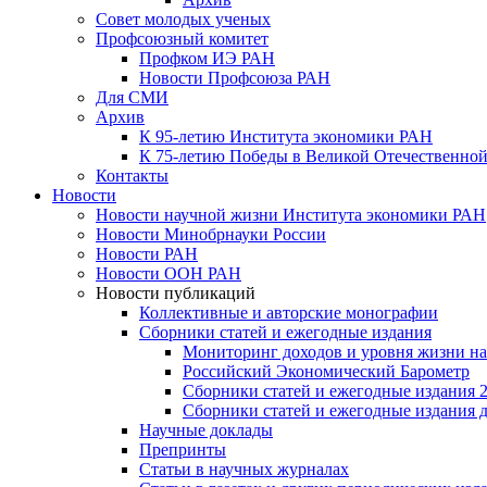
Совет молодых ученых
Профсоюзный комитет
Профком ИЭ РАН
Новости Профсоюза РАН
Для СМИ
Архив
К 95-летию Института экономики РАН
К 75-летию Победы в Великой Отечественной
Контакты
Новости
Новости научной жизни Института экономики РАН
Новости Минобрнауки России
Новости РАН
Новости ООН РАН
Новости публикаций
Коллективные и авторские монографии
Сборники статей и ежегодные издания
Мониторинг доходов и уровня жизни на
Российский Экономический Барометр
Сборники статей и ежегодные издания 2
Сборники статей и ежегодные издания до
Научные доклады
Препринты
Статьи в научных журналах