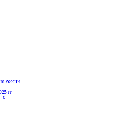
ия России
25 гг.
 г.