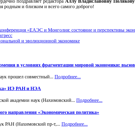
рдечно поздравляет редактора
Аллу Владиславовну Полякову
я родным и близким и всего самого доброго!
я конференция «ЕАЭС и Монголия: состояние и перспективы эко
нгресс
циональной и эволюционной экономике
Армения в условиях фрагментации мировой экономики: вызов
наук прошел совместный...
Подробнее...
ика» ИЭ РАН и НЭА
ской академии наук (Нахимовский...
Подробнее...
учного направления «Экономическая политика»
ук РАН (Нахимовский пр-т,...
Подробнее...