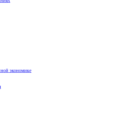
аниях
нной экономике
я