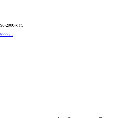
0-2000-х гг.
009 гг.