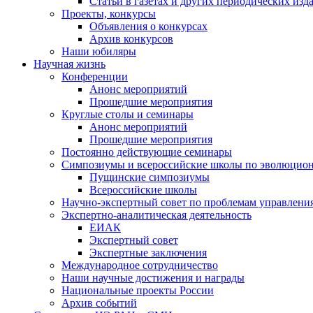
Статьи в газетах и других периодических изд
Проекты, конкурсы
Объявления о конкурсах
Архив конкурсов
Наши юбиляры
Научная жизнь
Конференции
Анонс мероприятий
Прошедшие мероприятия
Круглые столы и семинары
Анонс мероприятий
Прошедшие мероприятия
Постоянно действующие семинары
Симпозиумы и всероссийские школы по эволюцио
Пущинские симпозиумы
Всероссийские школы
Научно-экспертный совет по проблемам управлени
Экспертно-аналитическая деятельность
ЕИАК
Экспертный совет
Экспертные заключения
Международное сотрудничество
Наши научные достижения и награды
Национальные проекты России
Архив событий