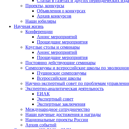
Статьи в газетах и других периодических изд
Проекты, конкурсы
Объявления о конкурсах
Архив конкурсов
Наши юбиляры
Научная жизнь
Конференции
Анонс мероприятий
Прошедшие мероприятия
Круглые столы и семинары
Анонс мероприятий
Прошедшие мероприятия
Постоянно действующие семинары
Симпозиумы и всероссийские школы по эволюцио
Пущинские симпозиумы
Всероссийские школы
Научно-экспертный совет по проблемам управлени
Экспертно-аналитическая деятельность
ЕИАК
Экспертный совет
Экспертные заключения
Международное сотрудничество
Наши научные достижения и награды
Национальные проекты России
Архив событий