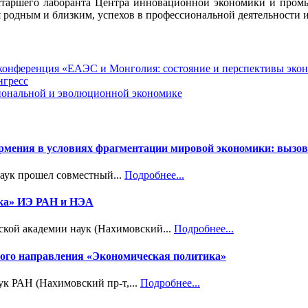
 старшего лаборанта Центра инновационной экономики и пр
я родным и близким, успехов в профессиональной деятельности и
я конференция «ЕАЭС и Монголия: состояние и перспективы эко
нгресс
циональной и эволюционной экономике
Армения в условиях фрагментации мировой экономики: вызов
наук прошел совместный...
Подробнее...
ика» ИЭ РАН и НЭА
ской академии наук (Нахимовский...
Подробнее...
учного направления «Экономическая политика»
ук РАН (Нахимовский пр-т,...
Подробнее...