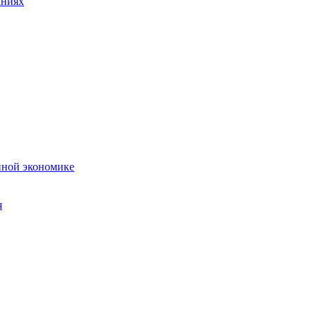
аниях
нной экономике
я