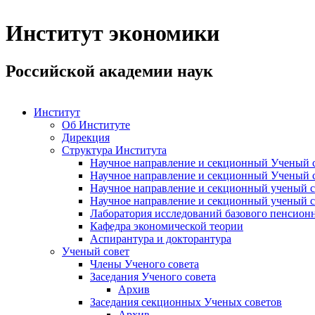
Институт экономики
Российской академии наук
Институт
Об Институте
Дирекция
Структура Института
Научное направление и секционный Ученый с
Научное направление и секционный Ученый с
Научное направление и секционный ученый с
Научное направление и секционный ученый с
Лаборатория исследований базового пенсионн
Кафедра экономической теории
Аспирантура и докторантура
Ученый совет
Члены Ученого совета
Заседания Ученого совета
Архив
Заседания секционных Ученых советов
Архив