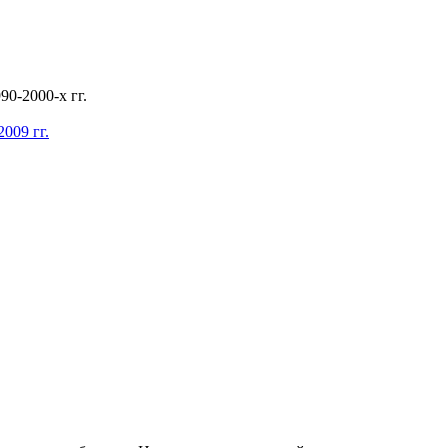
0-2000-х гг.
009 гг.