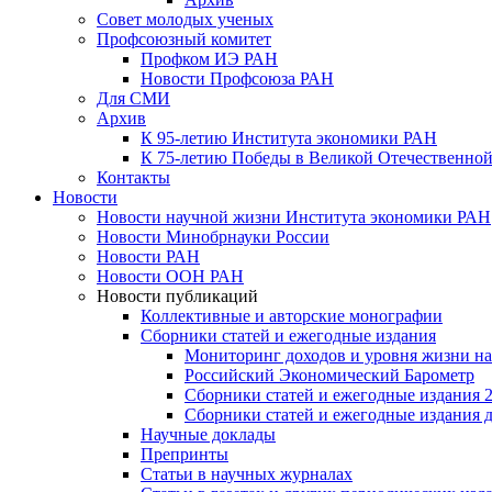
Совет молодых ученых
Профсоюзный комитет
Профком ИЭ РАН
Новости Профсоюза РАН
Для СМИ
Архив
К 95-летию Института экономики РАН
К 75-летию Победы в Великой Отечественной
Контакты
Новости
Новости научной жизни Института экономики РАН
Новости Минобрнауки России
Новости РАН
Новости ООН РАН
Новости публикаций
Коллективные и авторские монографии
Сборники статей и ежегодные издания
Мониторинг доходов и уровня жизни на
Российский Экономический Барометр
Сборники статей и ежегодные издания 2
Сборники статей и ежегодные издания до
Научные доклады
Препринты
Статьи в научных журналах