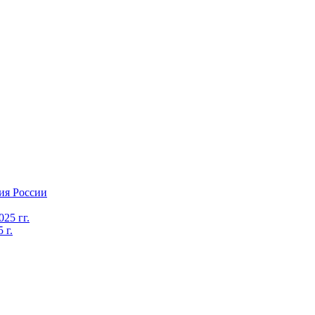
ия России
25 гг.
 г.