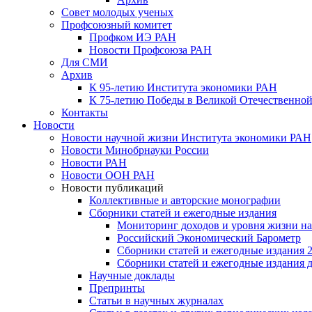
Совет молодых ученых
Профсоюзный комитет
Профком ИЭ РАН
Новости Профсоюза РАН
Для СМИ
Архив
К 95-летию Института экономики РАН
К 75-летию Победы в Великой Отечественной
Контакты
Новости
Новости научной жизни Института экономики РАН
Новости Минобрнауки России
Новости РАН
Новости ООН РАН
Новости публикаций
Коллективные и авторские монографии
Сборники статей и ежегодные издания
Мониторинг доходов и уровня жизни на
Российский Экономический Барометр
Сборники статей и ежегодные издания 2
Сборники статей и ежегодные издания до
Научные доклады
Препринты
Статьи в научных журналах