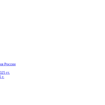
ия России
25 гг.
 г.