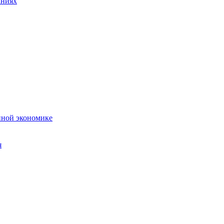
аниях
нной экономике
я