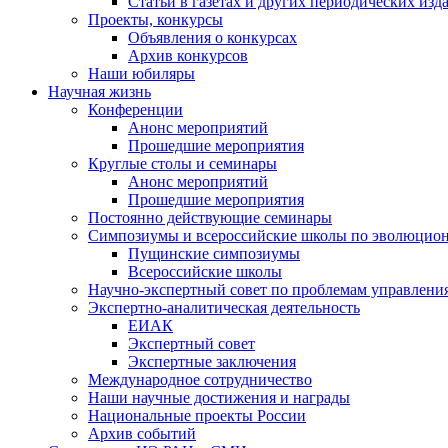
Статьи в газетах и других периодических изд
Проекты, конкурсы
Объявления о конкурсах
Архив конкурсов
Наши юбиляры
Научная жизнь
Конференции
Анонс мероприятий
Прошедшие мероприятия
Круглые столы и семинары
Анонс мероприятий
Прошедшие мероприятия
Постоянно действующие семинары
Симпозиумы и всероссийские школы по эволюцио
Пущинские симпозиумы
Всероссийские школы
Научно-экспертный совет по проблемам управлени
Экспертно-аналитическая деятельность
ЕИАК
Экспертный совет
Экспертные заключения
Международное сотрудничество
Наши научные достижения и награды
Национальные проекты России
Архив событий