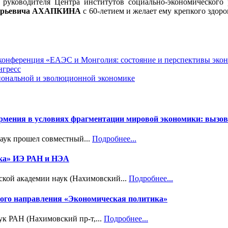
руководителя Центра институтов социально-экономического р
Юрьевича АХАПКИНА
с 60-летием и желает ему крепкого здоро
я конференция «ЕАЭС и Монголия: состояние и перспективы эко
нгресс
циональной и эволюционной экономике
Армения в условиях фрагментации мировой экономики: вызов
наук прошел совместный...
Подробнее...
ика» ИЭ РАН и НЭА
ской академии наук (Нахимовский...
Подробнее...
учного направления «Экономическая политика»
ук РАН (Нахимовский пр-т,...
Подробнее...