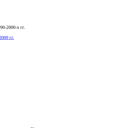
0-2000-х гг.
009 гг.