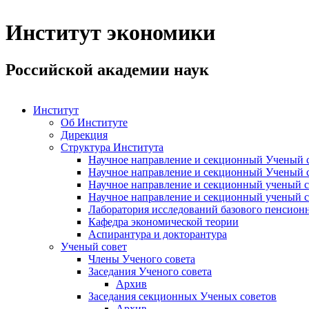
Институт экономики
Российской академии наук
Институт
Об Институте
Дирекция
Структура Института
Научное направление и секционный Ученый с
Научное направление и секционный Ученый с
Научное направление и секционный ученый с
Научное направление и секционный ученый с
Лаборатория исследований базового пенсионн
Кафедра экономической теории
Аспирантура и докторантура
Ученый совет
Члены Ученого совета
Заседания Ученого совета
Архив
Заседания секционных Ученых советов
Архив