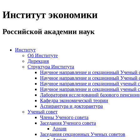
Институт экономики
Российской академии наук
Институт
Об Институте
Дирекция
Структура Института
Научное направление и секционный Ученый с
Научное направление и секционный Ученый с
Научное направление и секционный ученый с
Научное направление и секционный ученый с
Лаборатория исследований базового пенсионн
Кафедра экономической теории
Аспирантура и докторантура
Ученый совет
Члены Ученого совета
Заседания Ученого совета
Архив
Заседания секционных Ученых советов
Архив