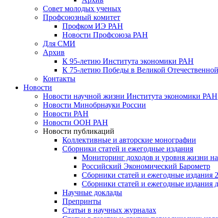
Совет молодых ученых
Профсоюзный комитет
Профком ИЭ РАН
Новости Профсоюза РАН
Для СМИ
Архив
К 95-летию Института экономики РАН
К 75-летию Победы в Великой Отечественной
Контакты
Новости
Новости научной жизни Института экономики РАН
Новости Минобрнауки России
Новости РАН
Новости ООН РАН
Новости публикаций
Коллективные и авторские монографии
Сборники статей и ежегодные издания
Мониторинг доходов и уровня жизни на
Российский Экономический Барометр
Сборники статей и ежегодные издания 2
Сборники статей и ежегодные издания до
Научные доклады
Препринты
Статьи в научных журналах