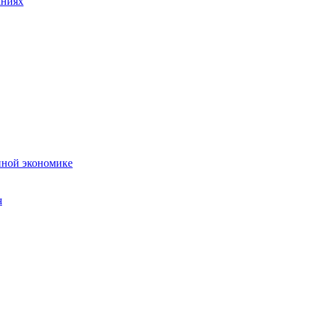
аниях
нной экономике
я