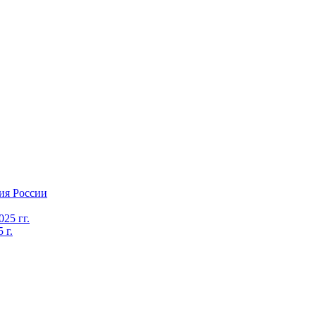
ия России
25 гг.
 г.