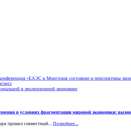
я конференция «ЕАЭС и Монголия: состояние и перспективы эко
нгресс
циональной и эволюционной экономике
Армения в условиях фрагментации мировой экономики: вызов
наук прошел совместный...
Подробнее...