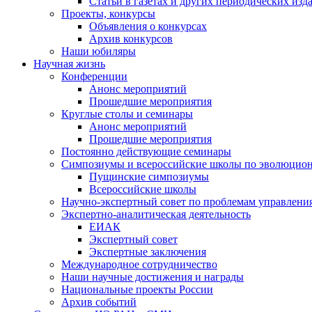
Статьи в газетах и других периодических изд
Проекты, конкурсы
Объявления о конкурсах
Архив конкурсов
Наши юбиляры
Научная жизнь
Конференции
Анонс мероприятий
Прошедшие мероприятия
Круглые столы и семинары
Анонс мероприятий
Прошедшие мероприятия
Постоянно действующие семинары
Симпозиумы и всероссийские школы по эволюцио
Пущинские симпозиумы
Всероссийские школы
Научно-экспертный совет по проблемам управлени
Экспертно-аналитическая деятельность
ЕИАК
Экспертный совет
Экспертные заключения
Международное сотрудничество
Наши научные достижения и награды
Национальные проекты России
Архив событий