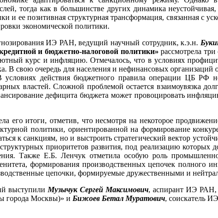
слей, тогда как в большинстве других динамика неустойчива
ки и ее позитивная структурная трансформация, связанная с у
ировки экономической политики.
гнозирования ИЭ РАН, ведущий научный сотрудник, к.э.н.
Буки
кредитной и бюджетно-налоговой политики»
рассмотрела три
лютный курс и инфляцию. Отмечалось, что в условиях профици
ка. В свою очередь для населения и нефинансовых организаций
В условиях действия бюджетного правила операции ЦБ РФ не
рных властей. Сложной проблемой остается взаимоувязка дол
ансирование дефицита бюджета может провоцировать инфляцию
ела его итоги, отметив, что несмотря на некоторое продвижен
руктурной политики, ориентированной на формирование конкур
аться к санкциям, но и выстроить стратегический вектор устойч
 структурных приоритетов развития, под реализацию которых
чения. Также Е.Б. Ленчук отметила особую роль промышленн
ренитета, формирования производственных цепочек полного ин
оизводственные цепочки, формируемые дружественными и нейтра
ний выступили
Музычук Сергей Максимович
, аспирант ИЭ РАН,
ры города Москвы)» и
Бижоев Бетал Муратович
, соискатель И