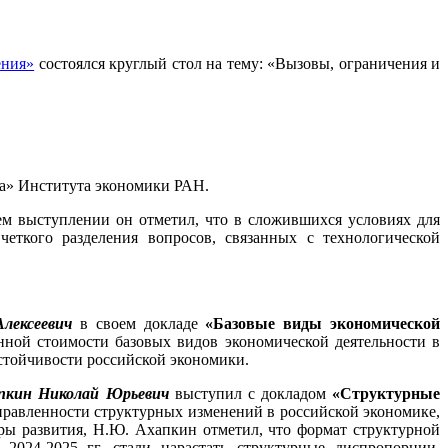
ения»
состоялся круглый стол на тему: «Вызовы, ограничения и
ка» Института экономики РАН.
м выступлении он отметил, что в сложившихся условиях для
еткого разделения вопросов, связанных с технологической
лексеевич
в своем докладе
«Базовые виды экономической
нной стоимости базовых видов экономической деятельности в
устойчивости российской экономики.
пкин Николай Юрьевич
выступил с докладом
«Структурные
правленности структурных изменений в российской экономике,
оры развития, Н.Ю. Ахапкин отметил, что формат структурной
2024-2025 гг. стали нарастать структурные диспропорции,