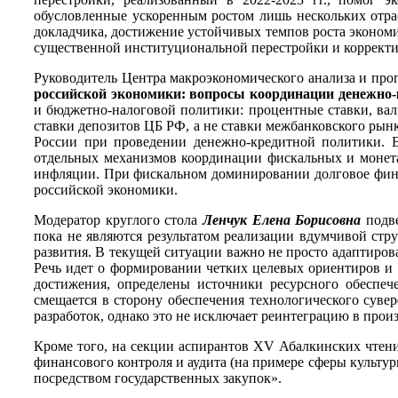
обусловленные ускоренным ростом лишь нескольких отра
докладчика, достижение устойчивых темпов роста экономи
существенной институциональной перестройки и коррект
Руководитель Центра макроэкономического анализа и про
российской экономики: вопросы координации денежно-
и бюджетно-налоговой политики: процентные ставки, ва
ставки депозитов ЦБ РФ, а не ставки межбанковского рын
России при проведении денежно-кредитной политики. 
отдельных механизмов координации фискальных и монета
инфляции. При фискальном доминировании долговое фин
российской экономики.
Модератор круглого стола
Ленчук Елена Борисовна
подв
пока не являются результатом реализации вдумчивой ст
развития. В текущей ситуации важно не просто адаптиров
Речь идет о формировании четких целевых ориентиров и
достижения, определены источники ресурсного обеспе
смещается в сторону обеспечения технологического суве
разработок, однако это не исключает реинтеграцию в пр
Кроме того, на секции аспирантов XV Абалкинских чте
финансового контроля и аудита (на примере сферы культу
посредством государственных закупок».