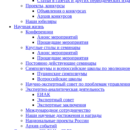
Статьи в газетах и других периодических изд
Проекты, конкурсы
Объявления о конкурсах
Архив конкурсов
Наши юбиляры
Научная жизнь
Конференции
Анонс мероприятий
Прошедшие мероприятия
Круглые столы и семинары
Анонс мероприятий
Прошедшие мероприятия
Постоянно действующие семинары
Симпозиумы и всероссийские школы по эволюцио
Пущинские симпозиумы
Всероссийские школы
Научно-экспертный совет по проблемам управлени
Экспертно-аналитическая деятельность
ЕИАК
Экспертный совет
Экспертные заключения
Международное сотрудничество
Наши научные достижения и награды
Национальные проекты России
Архив событий