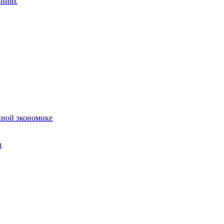
аниях
нной экономике
я