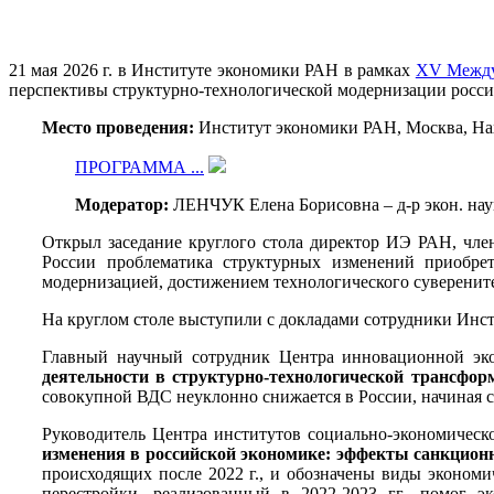
21 мая 2026 г. в Институте экономики РАН в рамках
XV Между
перспективы структурно-технологической модернизации росси
Место проведения:
Институт экономики РАН, Москва, Нахи
ПРОГРАММА ...
Модератор:
ЛЕНЧУК Елена Борисовна – д-р экон. нау
Открыл заседание круглого стола директор ИЭ РАН, член
России проблематика структурных изменений приобрет
модернизацией, достижением технологического суверените
На круглом столе выступили с докладами сотрудники Инст
Главный научный сотрудник Центра инновационной эк
деятельности в структурно-технологической трансфо
совокупной ВДС неуклонно снижается в России, начиная с 
Руководитель Центра институтов социально-экономическ
изменения в российской экономике: эффекты санкцион
происходящих после 2022 г., и обозначены виды экономи
перестройки, реализованный в 2022-2023 гг., помог э