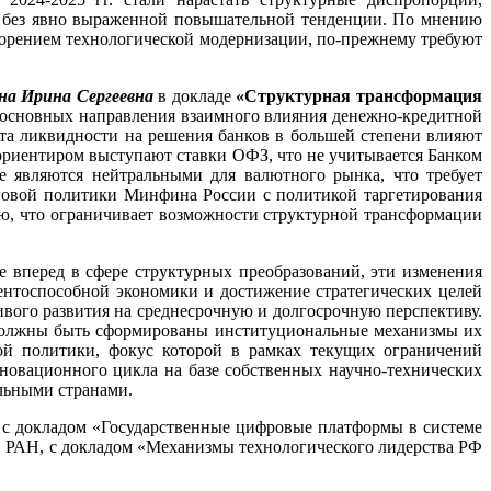
я, без явно выраженной повышательной тенденции. По мнению
скорением технологической модернизации, по-прежнему требуют
на Ирина Сергеевна
в докладе
«Структурная трансформация
 основных направления взаимного влияния денежно-кредитной
та ликвидности на решения банков в большей степени влияют
 ориентиром выступают ставки ОФЗ, что не учитывается Банком
 являются нейтральными для валютного рынка, что требует
говой политики Минфина России с политикой таргетирования
, что ограничивает возможности структурной трансформации
ие вперед в сфере структурных преобразований, эти изменения
ентоспособной экономики и достижение стратегических целей
ивого развития на среднесрочную и долгосрочную перспективу.
 должны быть сформированы институциональные механизмы их
ой политики, фокус которой в рамках текущих ограничений
новационного цикла на базе собственных научно-технических
льными странами.
 с докладом «Государственные цифровые платформы в системе
Э РАН, с докладом «Механизмы технологического лидерства РФ