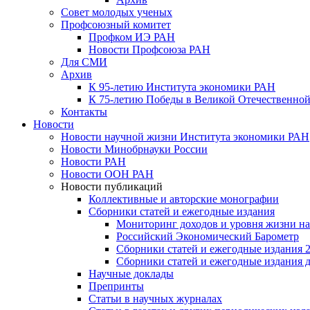
Совет молодых ученых
Профсоюзный комитет
Профком ИЭ РАН
Новости Профсоюза РАН
Для СМИ
Архив
К 95-летию Института экономики РАН
К 75-летию Победы в Великой Отечественной
Контакты
Новости
Новости научной жизни Института экономики РАН
Новости Минобрнауки России
Новости РАН
Новости ООН РАН
Новости публикаций
Коллективные и авторские монографии
Сборники статей и ежегодные издания
Мониторинг доходов и уровня жизни на
Российский Экономический Барометр
Сборники статей и ежегодные издания 2
Сборники статей и ежегодные издания до
Научные доклады
Препринты
Статьи в научных журналах