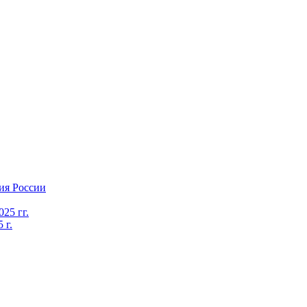
ия России
25 гг.
 г.