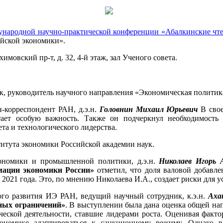
народной научно-практической конференции «Абалкинские чт
йской экономики».
мовский пр-т, д. 32, 4-й этаж, зал Ученого совета.
к, руководитель научного направления «Экономическая полити
-корреспондент РАН, д.э.н.
Головнин Михаил Юрьевич
В свое
ает особую важность. Также он подчеркнул необходимость ч
та и технологического лидерства.
итута экономики Российской академии наук.
ономики и промышленной политики, д.э.н.
Николаев Игорь А
рмации экономики России»
отметил, что доля валовой добавле
2021 года. Это, по мнению Николаева И.А., создает риски для 
ого развития ИЭ РАН, ведущий научный сотрудник, к.э.н.
Аха
ных ограничений»
. В выступлении была дана оценка общей на
ческой деятельности, ставшие лидерами роста. Оценивая факт
кономике адаптироваться к санкционному режиму. Однако в 