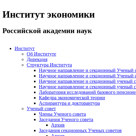
Институт экономики
Российской академии наук
Институт
Об Институте
Дирекция
Структура Института
Научное направление и секционный Ученый с
Научное направление и секционный Ученый с
Научное направление и секционный ученый с
Научное направление и секционный ученый с
Лаборатория исследований базового пенсионн
Кафедра экономической теории
Аспирантура и докторантура
Ученый совет
Члены Ученого совета
Заседания Ученого совета
Архив
Заседания секционных Ученых советов
Архив