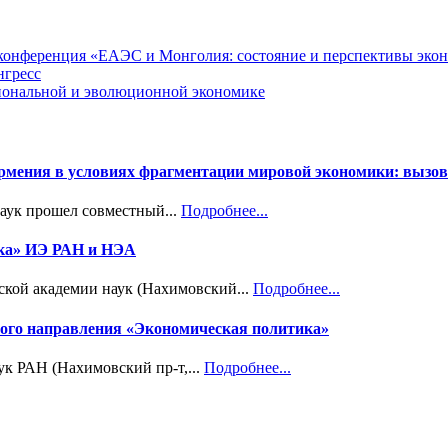
я конференция «ЕАЭС и Монголия: состояние и перспективы эко
нгресс
циональной и эволюционной экономике
Армения в условиях фрагментации мировой экономики: вызов
наук прошел совместный...
Подробнее...
ика» ИЭ РАН и НЭА
ской академии наук (Нахимовский...
Подробнее...
учного направления «Экономическая политика»
ук РАН (Нахимовский пр-т,...
Подробнее...