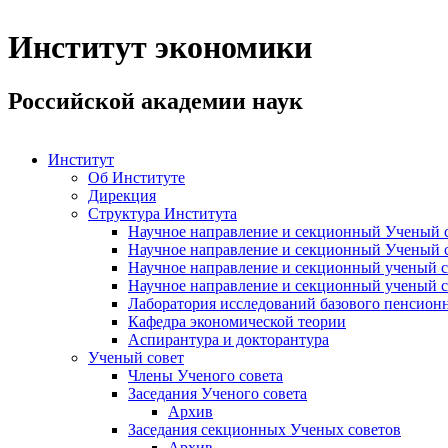
Институт экономики
Российской академии наук
Институт
Об Институте
Дирекция
Структура Института
Научное направление и секционный Ученый с
Научное направление и секционный Ученый с
Научное направление и секционный ученый с
Научное направление и секционный ученый с
Лаборатория исследований базового пенсионн
Кафедра экономической теории
Аспирантура и докторантура
Ученый совет
Члены Ученого совета
Заседания Ученого совета
Архив
Заседания секционных Ученых советов
Архив