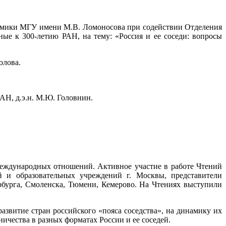
ономики МГУ имени М.В. Ломоносова при содействии Отделения
ые к 300-летию РАН, на тему: «Россия и ее соседи: вопросы
олова.
АН, д.э.н. М.Ю. Головнин.
международных отношений. Активное участие в работе Чтений
й и образовательных учреждений г. Москвы, представители
рбурга, Смоленска, Тюмени, Кемерово. На Чтениях выступили
звитие стран российского «пояса соседства», на динамику их
ичества в разных форматах России и ее соседей.