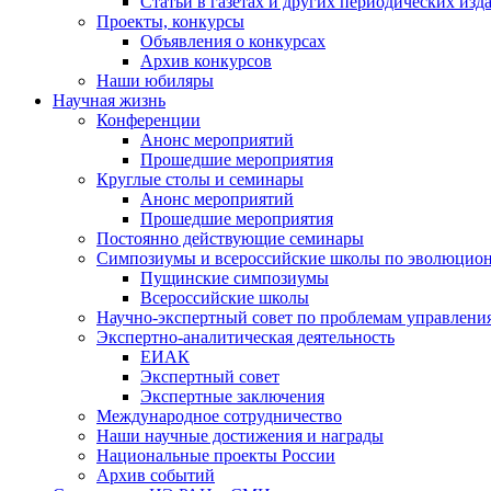
Статьи в газетах и других периодических изд
Проекты, конкурсы
Объявления о конкурсах
Архив конкурсов
Наши юбиляры
Научная жизнь
Конференции
Анонс мероприятий
Прошедшие мероприятия
Круглые столы и семинары
Анонс мероприятий
Прошедшие мероприятия
Постоянно действующие семинары
Симпозиумы и всероссийские школы по эволюцио
Пущинские симпозиумы
Всероссийские школы
Научно-экспертный совет по проблемам управлени
Экспертно-аналитическая деятельность
ЕИАК
Экспертный совет
Экспертные заключения
Международное сотрудничество
Наши научные достижения и награды
Национальные проекты России
Архив событий