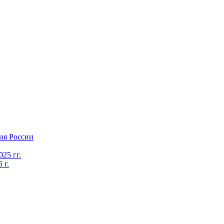
ия России
25 гг.
 г.