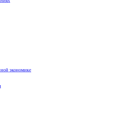
аниях
нной экономике
я