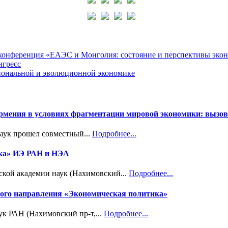
я конференция «ЕАЭС и Монголия: состояние и перспективы эко
нгресс
циональной и эволюционной экономике
Армения в условиях фрагментации мировой экономики: вызов
наук прошел совместный...
Подробнее...
ика» ИЭ РАН и НЭА
ской академии наук (Нахимовский...
Подробнее...
учного направления «Экономическая политика»
ук РАН (Нахимовский пр-т,...
Подробнее...