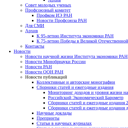
Совет молодых ученых
Профсоюзный комитет
Профком ИЭ РАН
Новости Профсоюза РАН
Для СМИ
Архив
К 95-летию Института экономики РАН
К 75-летию Победы в Великой Отечественной
Контакты
Новости
Новости научной жизни Института экономики РАН
Новости Минобрнауки России
Новости РАН
Новости ООН РАН
Новости публикаций
Коллективные и авторские монографии
Сборники статей и ежегодные издания
Мониторинг доходов и уровня жизни на
Российский Экономический Барометр
Сборники статей и ежегодные издания 2
Сборники статей и ежегодные издания до
Научные доклады
Препринты
Статьи в научных журналах