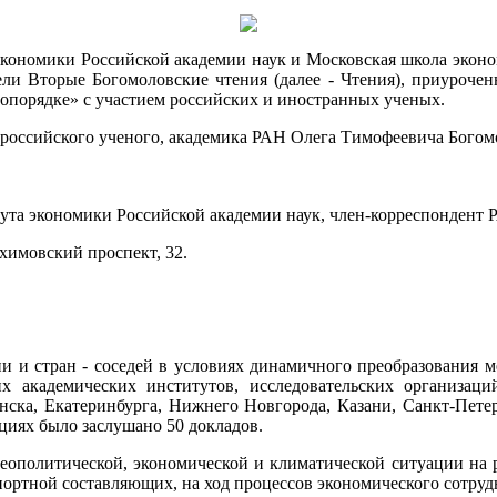
т экономики Российской академии наук и Московская школа эк
и Вторые Богомоловские чтения (далее - Чтения), приуроченн
опорядке» с участием российских и иностранных ученых.
российского ученого, академика РАН Олега Тимофеевича Богом
ута экономики Российской академии наук, член-корреспондент Р
имовский проспект, 32.
и и стран - соседей в условиях динамичного преобразования 
 академических институтов, исследовательских организаци
енска, Екатеринбурга, Нижнего Новгорода, Казани, Санкт-Пете
циях было заслушано 50 докладов.
еополитической, экономической и климатической ситуации на ра
ортной составляющих, на ход процессов экономического сотрудн