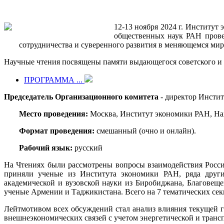
12-13 ноября 2024 г. Институ
общественных наук РАН провел
сотрудничества и суверенного развития в меняющемся мир
Научные чтения посвящены памяти выдающегося советского и 
ПРОГРАММА ...
Председатель Организационного комитета
- директор Инстит
Место проведения:
Москва, Институт экономики РАН, Нах
Формат проведения:
смешанный (очно и онлайн).
Рабочий язык:
русский
На Чтениях были рассмотрены вопросы взаимодействия Росси
приняли ученые из Института экономики РАН, ряда других
академической и вузовской науки из Биробиджана, Благовещ
ученые Армении и Таджикистана. Всего на 7 тематических сек
Лейтмотивом всех обсуждений стал анализ влияния текущей г
внешнеэкономических связей с учетом энергетической и трансп