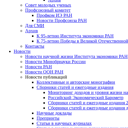
Совет молодых ученых
Профсоюзный комитет
Профком ИЭ РАН
Новости Профсоюза РАН
Для СМИ
Архив
К 95-летию Института экономики РАН
К 75-летию Победы в Великой Отечественной
Контакты
Новости
Новости научной жизни Института экономики РАН
Новости Минобрнауки России
Новости РАН
Новости ООН РАН
Новости публикаций
Коллективные и авторские монографии
Сборники статей и ежегодные издания
Мониторинг доходов и уровня жизни на
Российский Экономический Барометр
Сборники статей и ежегодные издания 2
Сборники статей и ежегодные издания до
Научные доклады
Препринты
Статьи в научных журналах