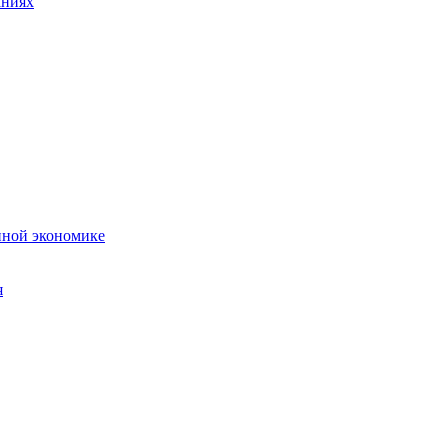
аниях
нной экономике
я