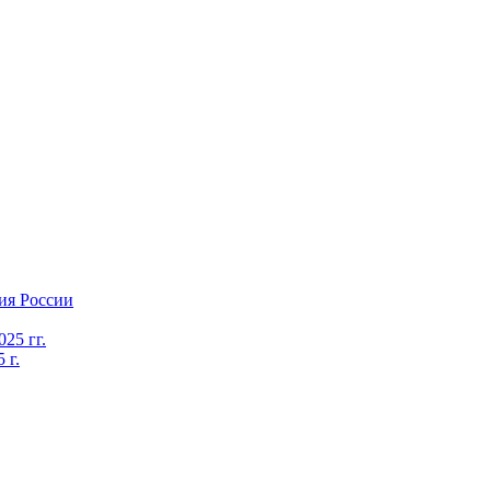
ия России
25 гг.
 г.