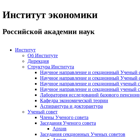
Институт экономики
Российской академии наук
Институт
Об Институте
Дирекция
Структура Института
Научное направление и секционный Ученый с
Научное направление и секционный Ученый с
Научное направление и секционный ученый с
Научное направление и секционный ученый с
Лаборатория исследований базового пенсионн
Кафедра экономической теории
Аспирантура и докторантура
Ученый совет
Члены Ученого совета
Заседания Ученого совета
Архив
Заседания секционных Ученых советов
Архив