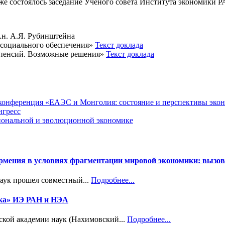
этаже состоялось заседание Ученого совета Института экономики Р
.н. А.Я. Рубинштейна
 социального обеспечения»
Текст доклада
 пенсий. Возможные решения»
Текст доклада
я конференция «ЕАЭС и Монголия: состояние и перспективы эко
нгресс
циональной и эволюционной экономике
Армения в условиях фрагментации мировой экономики: вызов
наук прошел совместный...
Подробнее...
ика» ИЭ РАН и НЭА
ской академии наук (Нахимовский...
Подробнее...