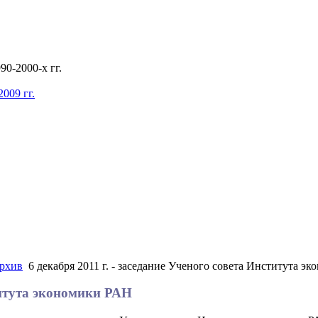
0-2000-х гг.
009 гг.
рхив
6 декабря 2011 г. - заседание Ученого совета Института э
ститута экономики РАН