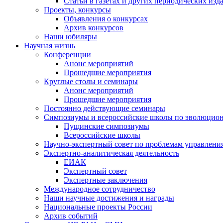
Статьи в газетах и других периодических изд
Проекты, конкурсы
Объявления о конкурсах
Архив конкурсов
Наши юбиляры
Научная жизнь
Конференции
Анонс мероприятий
Прошедшие мероприятия
Круглые столы и семинары
Анонс мероприятий
Прошедшие мероприятия
Постоянно действующие семинары
Симпозиумы и всероссийские школы по эволюцио
Пущинские симпозиумы
Всероссийские школы
Научно-экспертный совет по проблемам управлени
Экспертно-аналитическая деятельность
ЕИАК
Экспертный совет
Экспертные заключения
Международное сотрудничество
Наши научные достижения и награды
Национальные проекты России
Архив событий