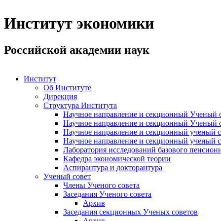
Институт экономики
Российской академии наук
Институт
Об Институте
Дирекция
Структура Института
Научное направление и секционный Ученый с
Научное направление и секционный Ученый с
Научное направление и секционный ученый с
Научное направление и секционный ученый с
Лаборатория исследований базового пенсионн
Кафедра экономической теории
Аспирантура и докторантура
Ученый совет
Члены Ученого совета
Заседания Ученого совета
Архив
Заседания секционных Ученых советов
Архив