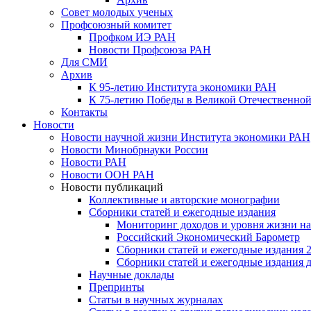
Совет молодых ученых
Профсоюзный комитет
Профком ИЭ РАН
Новости Профсоюза РАН
Для СМИ
Архив
К 95-летию Института экономики РАН
К 75-летию Победы в Великой Отечественной
Контакты
Новости
Новости научной жизни Института экономики РАН
Новости Минобрнауки России
Новости РАН
Новости ООН РАН
Новости публикаций
Коллективные и авторские монографии
Сборники статей и ежегодные издания
Мониторинг доходов и уровня жизни на
Российский Экономический Барометр
Сборники статей и ежегодные издания 2
Сборники статей и ежегодные издания до
Научные доклады
Препринты
Статьи в научных журналах