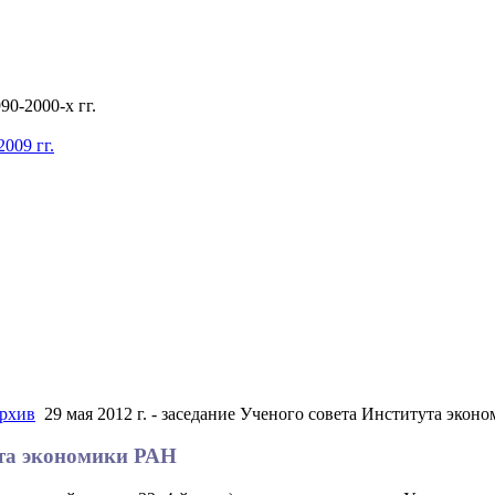
0-2000-х гг.
009 гг.
рхив
29 мая 2012 г. - заседание Ученого совета Института экон
тута экономики РАН