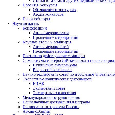
Статьи в газетах и других периодических изд
Проекты, конкурсы
Объявления о конкурсах
Архив конкурсов
Наши юбиляры
Научная жизнь
Конференции
Анонс мероприятий
Прошедшие мероприятия
Круглые столы и семинары
Анонс мероприятий
Прошедшие мероприятия
Постоянно действующие семинары
Симпозиумы и всероссийские школы по эволюцио
Пущинские симпозиумы
Всероссийские школы
Научно-экспертный совет по проблемам управлени
Экспертно-аналитическая деятельность
ЕИАК
Экспертный совет
Экспертные заключения
Международное сотрудничество
Наши научные достижения и награды
Национальные проекты России
Архив событий