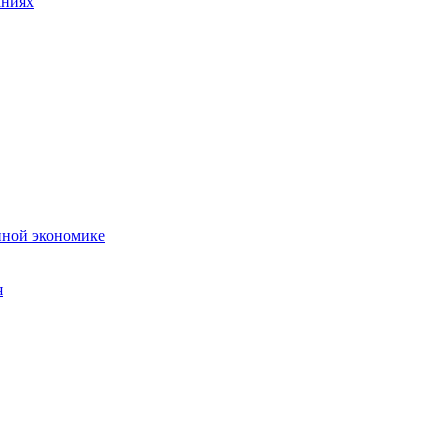
аниях
нной экономике
я