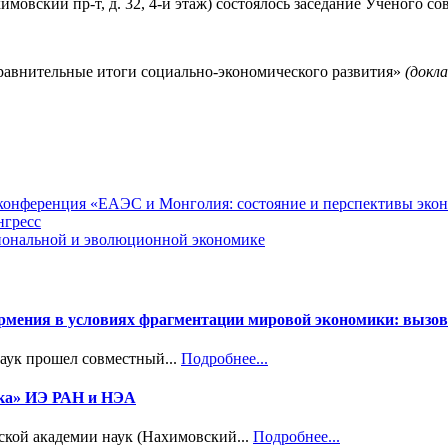
химовский пр-т, д. 32, 4-й этаж) состоялось заседание Ученого 
равнительные итоги социально-экономического развития»
(докла
я конференция «ЕАЭС и Монголия: состояние и перспективы эко
нгресс
циональной и эволюционной экономике
Армения в условиях фрагментации мировой экономики: вызов
наук прошел совместный...
Подробнее...
ика» ИЭ РАН и НЭА
ской академии наук (Нахимовский...
Подробнее...