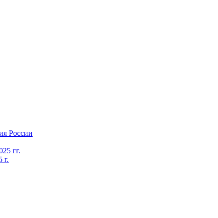
ия России
25 гг.
 г.