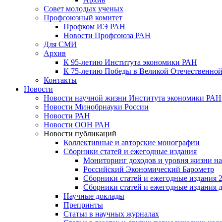
Совет молодых ученых
Профсоюзный комитет
Профком ИЭ РАН
Новости Профсоюза РАН
Для СМИ
Архив
К 95-летию Института экономики РАН
К 75-летию Победы в Великой Отечественной
Контакты
Новости
Новости научной жизни Института экономики РАН
Новости Минобрнауки России
Новости РАН
Новости ООН РАН
Новости публикаций
Коллективные и авторские монографии
Сборники статей и ежегодные издания
Мониторинг доходов и уровня жизни на
Российский Экономический Барометр
Сборники статей и ежегодные издания 2
Сборники статей и ежегодные издания до
Научные доклады
Препринты
Статьи в научных журналах