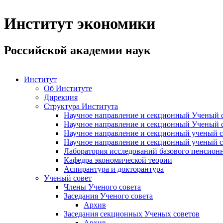
Институт экономики
Российской академии наук
Институт
Об Институте
Дирекция
Структура Института
Научное направление и секционный Ученый с
Научное направление и секционный Ученый с
Научное направление и секционный ученый с
Научное направление и секционный ученый с
Лаборатория исследований базового пенсионн
Кафедра экономической теории
Аспирантура и докторантура
Ученый совет
Члены Ученого совета
Заседания Ученого совета
Архив
Заседания секционных Ученых советов
Архив