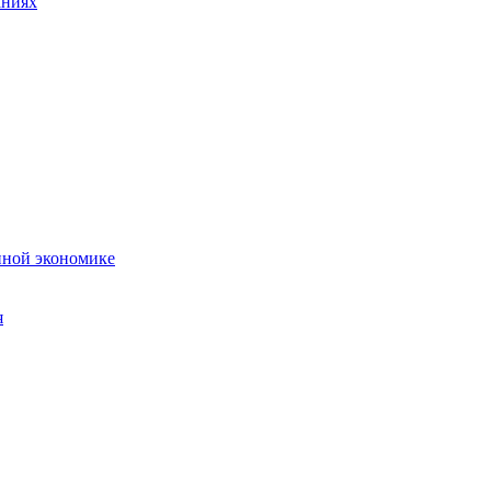
аниях
нной экономике
я