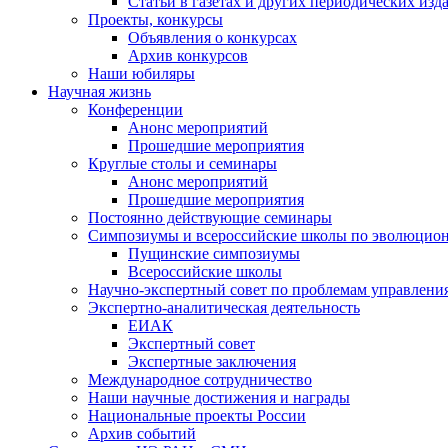
Статьи в газетах и других периодических изд
Проекты, конкурсы
Объявления о конкурсах
Архив конкурсов
Наши юбиляры
Научная жизнь
Конференции
Анонс мероприятий
Прошедшие мероприятия
Круглые столы и семинары
Анонс мероприятий
Прошедшие мероприятия
Постоянно действующие семинары
Симпозиумы и всероссийские школы по эволюцио
Пущинские симпозиумы
Всероссийские школы
Научно-экспертный совет по проблемам управлени
Экспертно-аналитическая деятельность
ЕИАК
Экспертный совет
Экспертные заключения
Международное сотрудничество
Наши научные достижения и награды
Национальные проекты России
Архив событий