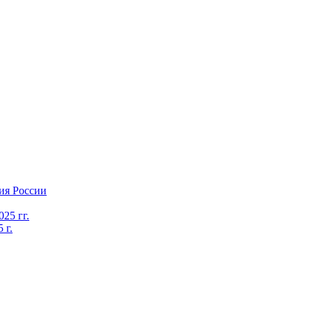
ия России
25 гг.
 г.