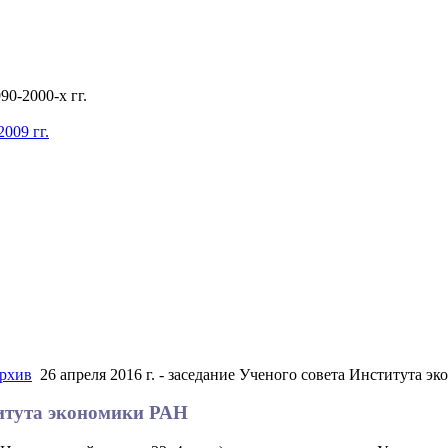
0-2000-х гг.
009 гг.
рхив
26 апреля 2016 г. - заседание Ученого совета Института э
ститута экономики РАН