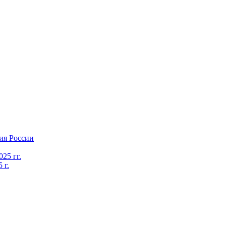
ия России
25 гг.
 г.