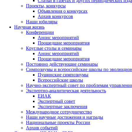
Статьи в газетах и других периодических изд
Проекты, конкурсы
Объявления о конкурсах
Архив конкурсов
Наши юбиляры
Научная жизнь
Конференции
Анонс мероприятий
Прошедшие мероприятия
Круглые столы и семинары
Анонс мероприятий
Прошедшие мероприятия
Постоянно действующие семинары
Симпозиумы и всероссийские школы по эволюцио
Пущинские симпозиумы
Всероссийские школы
Научно-экспертный совет по проблемам управлени
Экспертно-аналитическая деятельность
ЕИАК
Экспертный совет
Экспертные заключения
Международное сотрудничество
Наши научные достижения и награды
Национальные проекты России
Архив событий