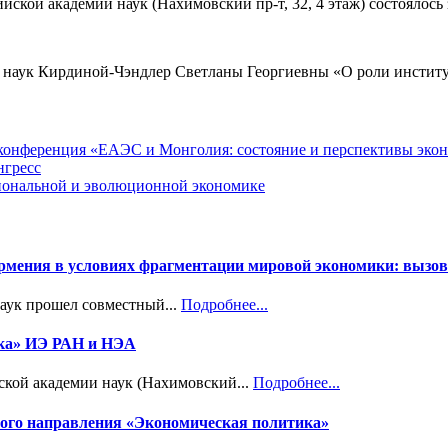
ийской академии наук (Нахимовский пр-т, 32, 4 этаж) состоялос
х наук Кирдиной-Чэндлер Светланы Георгиевны «О роли институ
я конференция «ЕАЭС и Монголия: состояние и перспективы эко
нгресс
циональной и эволюционной экономике
Армения в условиях фрагментации мировой экономики: вызов
наук прошел совместный...
Подробнее...
ика» ИЭ РАН и НЭА
ской академии наук (Нахимовский...
Подробнее...
учного направления «Экономическая политика»