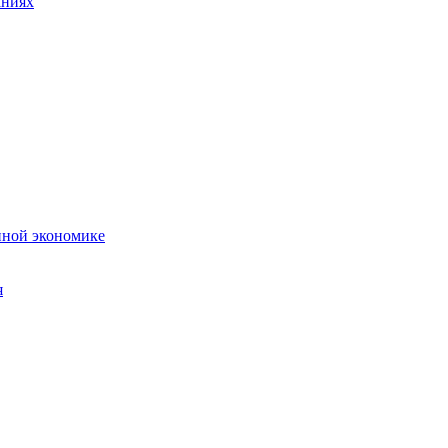
аниях
нной экономике
я