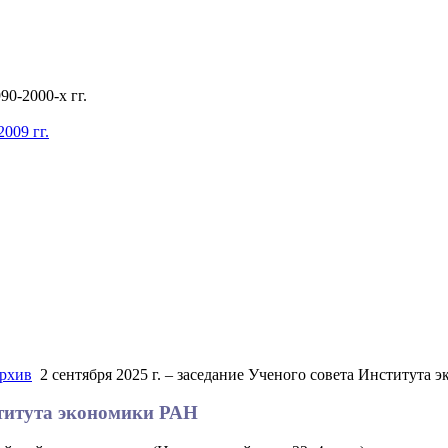
0-2000-х гг.
009 гг.
рхив
2 сентября 2025 г. – заседание Ученого совета Института
нститута экономики РАН