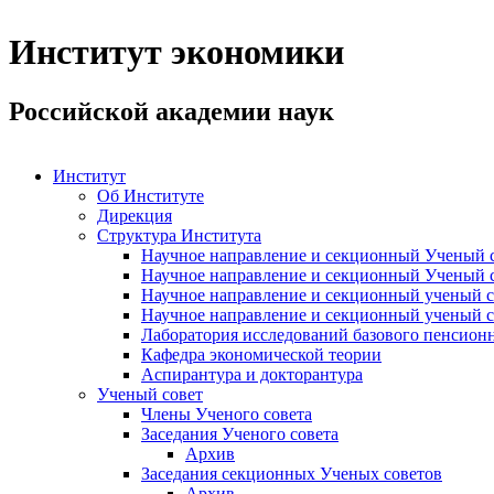
Институт экономики
Российской академии наук
Институт
Об Институте
Дирекция
Структура Института
Научное направление и секционный Ученый с
Научное направление и секционный Ученый с
Научное направление и секционный ученый с
Научное направление и секционный ученый с
Лаборатория исследований базового пенсионн
Кафедра экономической теории
Аспирантура и докторантура
Ученый совет
Члены Ученого совета
Заседания Ученого совета
Архив
Заседания секционных Ученых советов
Архив