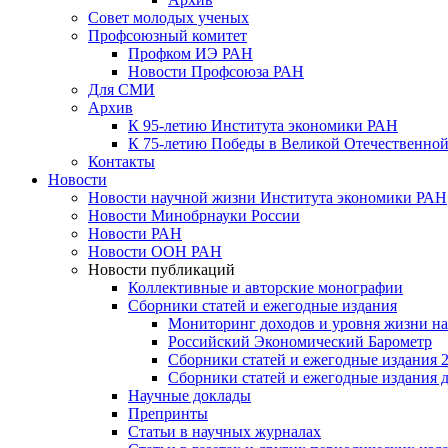
Совет молодых ученых
Профсоюзный комитет
Профком ИЭ РАН
Новости Профсоюза РАН
Для СМИ
Архив
К 95-летию Института экономики РАН
К 75-летию Победы в Великой Отечественной
Контакты
Новости
Новости научной жизни Института экономики РАН
Новости Минобрнауки России
Новости РАН
Новости ООН РАН
Новости публикаций
Коллективные и авторские монографии
Сборники статей и ежегодные издания
Мониторинг доходов и уровня жизни на
Российский Экономический Барометр
Сборники статей и ежегодные издания 2
Сборники статей и ежегодные издания до
Научные доклады
Препринты
Статьи в научных журналах