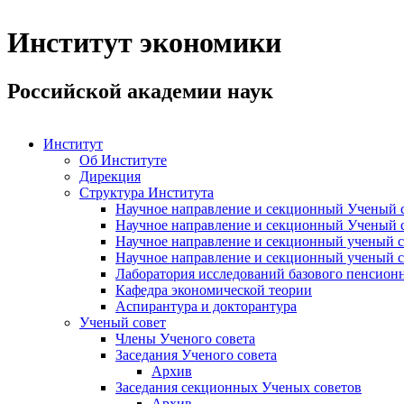
Институт экономики
Российской академии наук
Институт
Об Институте
Дирекция
Структура Института
Научное направление и секционный Ученый с
Научное направление и секционный Ученый с
Научное направление и секционный ученый с
Научное направление и секционный ученый с
Лаборатория исследований базового пенсионн
Кафедра экономической теории
Аспирантура и докторантура
Ученый совет
Члены Ученого совета
Заседания Ученого совета
Архив
Заседания секционных Ученых советов
Архив