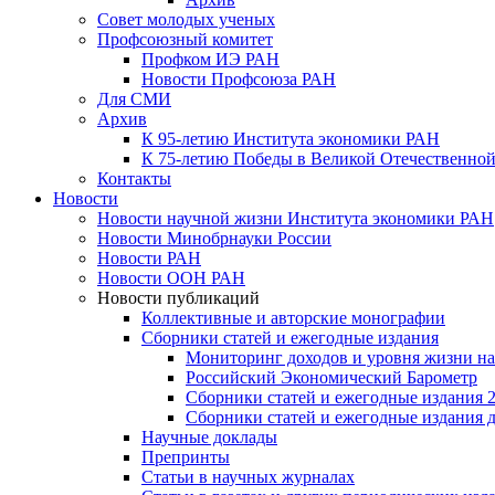
Совет молодых ученых
Профсоюзный комитет
Профком ИЭ РАН
Новости Профсоюза РАН
Для СМИ
Архив
К 95-летию Института экономики РАН
К 75-летию Победы в Великой Отечественной
Контакты
Новости
Новости научной жизни Института экономики РАН
Новости Минобрнауки России
Новости РАН
Новости ООН РАН
Новости публикаций
Коллективные и авторские монографии
Сборники статей и ежегодные издания
Мониторинг доходов и уровня жизни на
Российский Экономический Барометр
Сборники статей и ежегодные издания 2
Сборники статей и ежегодные издания до
Научные доклады
Препринты
Статьи в научных журналах