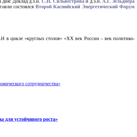
 дня: Доклад д.э.н.
С.Н. Сильвестрова
и д.э.н.
А.Г. Зельднера
рговли состоялся
Второй Каспийский Энергетический Форум
Н в цикле «круглых столов» «ХХ век России – век политико-
номического сотрудничества»
ы для устойчивого роста»