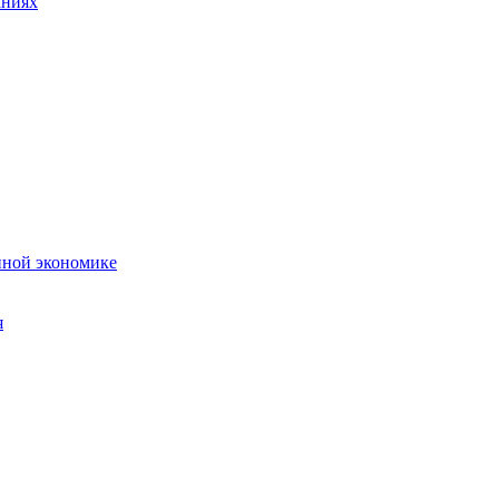
аниях
нной экономике
я