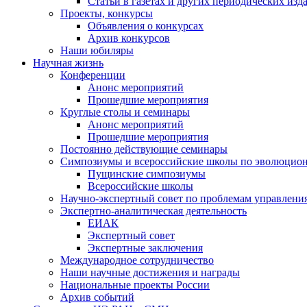
Статьи в газетах и других периодических изд
Проекты, конкурсы
Объявления о конкурсах
Архив конкурсов
Наши юбиляры
Научная жизнь
Конференции
Анонс мероприятий
Прошедшие мероприятия
Круглые столы и семинары
Анонс мероприятий
Прошедшие мероприятия
Постоянно действующие семинары
Симпозиумы и всероссийские школы по эволюцио
Пущинские симпозиумы
Всероссийские школы
Научно-экспертный совет по проблемам управлени
Экспертно-аналитическая деятельность
ЕИАК
Экспертный совет
Экспертные заключения
Международное сотрудничество
Наши научные достижения и награды
Национальные проекты России
Архив событий