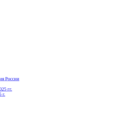
ия России
25 гг.
 г.