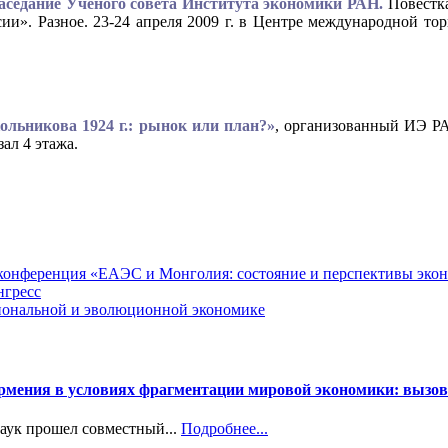
заседание Ученого совета Института экономики РАН.
Повестка
ии». Разное. 23-24 апреля 2009 г. в Центре международной то
ольникова 1924 г.: рынок или план?»
, организованный ИЭ РА
ал 4 этажа.
я конференция «ЕАЭС и Монголия: состояние и перспективы эко
нгресс
циональной и эволюционной экономике
Армения в условиях фрагментации мировой экономики: вызов
наук прошел совместный...
Подробнее...