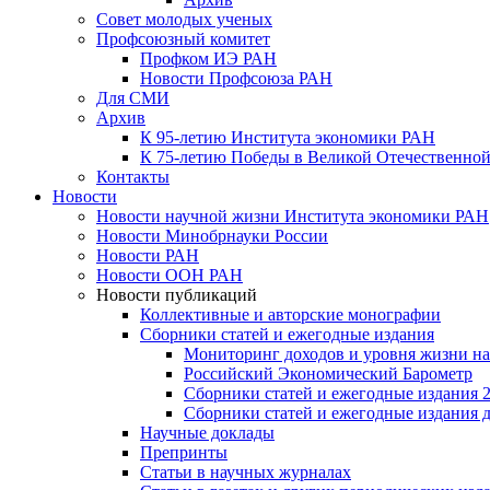
Совет молодых ученых
Профсоюзный комитет
Профком ИЭ РАН
Новости Профсоюза РАН
Для СМИ
Архив
К 95-летию Института экономики РАН
К 75-летию Победы в Великой Отечественной
Контакты
Новости
Новости научной жизни Института экономики РАН
Новости Минобрнауки России
Новости РАН
Новости ООН РАН
Новости публикаций
Коллективные и авторские монографии
Сборники статей и ежегодные издания
Мониторинг доходов и уровня жизни на
Российский Экономический Барометр
Сборники статей и ежегодные издания 2
Сборники статей и ежегодные издания до
Научные доклады
Препринты
Статьи в научных журналах