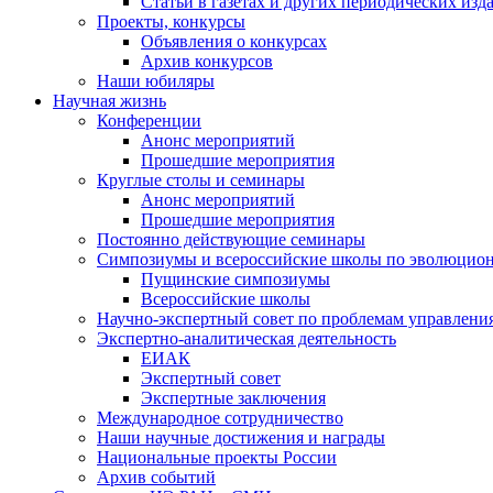
Статьи в газетах и других периодических изд
Проекты, конкурсы
Объявления о конкурсах
Архив конкурсов
Наши юбиляры
Научная жизнь
Конференции
Анонс мероприятий
Прошедшие мероприятия
Круглые столы и семинары
Анонс мероприятий
Прошедшие мероприятия
Постоянно действующие семинары
Симпозиумы и всероссийские школы по эволюцио
Пущинские симпозиумы
Всероссийские школы
Научно-экспертный совет по проблемам управлени
Экспертно-аналитическая деятельность
ЕИАК
Экспертный совет
Экспертные заключения
Международное сотрудничество
Наши научные достижения и награды
Национальные проекты России
Архив событий