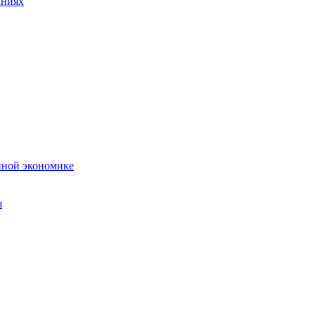
аниях
нной экономике
я