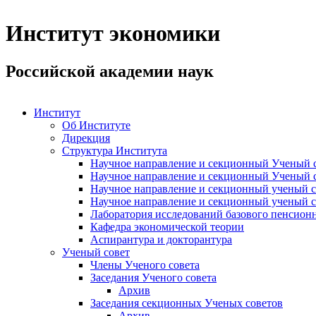
Институт экономики
Российской академии наук
Институт
Об Институте
Дирекция
Структура Института
Научное направление и секционный Ученый с
Научное направление и секционный Ученый с
Научное направление и секционный ученый с
Научное направление и секционный ученый с
Лаборатория исследований базового пенсионн
Кафедра экономической теории
Аспирантура и докторантура
Ученый совет
Члены Ученого совета
Заседания Ученого совета
Архив
Заседания секционных Ученых советов
Архив