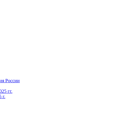
ия России
25 гг.
 г.